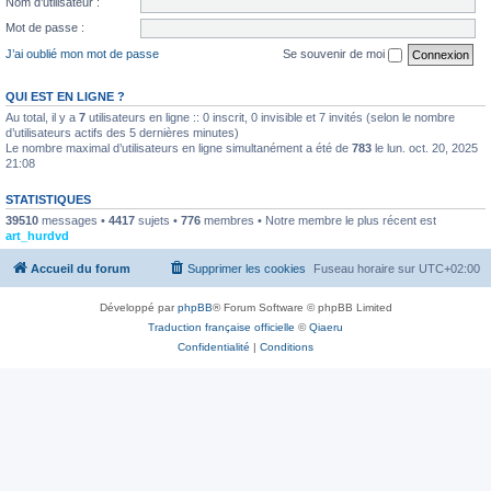
Nom d’utilisateur :
Mot de passe :
J’ai oublié mon mot de passe
Se souvenir de moi
QUI EST EN LIGNE ?
Au total, il y a
7
utilisateurs en ligne :: 0 inscrit, 0 invisible et 7 invités (selon le nombre
d’utilisateurs actifs des 5 dernières minutes)
Le nombre maximal d’utilisateurs en ligne simultanément a été de
783
le lun. oct. 20, 2025
21:08
STATISTIQUES
39510
messages •
4417
sujets •
776
membres • Notre membre le plus récent est
art_hurdvd
Accueil du forum
Supprimer les cookies
Fuseau horaire sur
UTC+02:00
Développé par
phpBB
® Forum Software © phpBB Limited
Traduction française officielle
©
Qiaeru
Confidentialité
|
Conditions