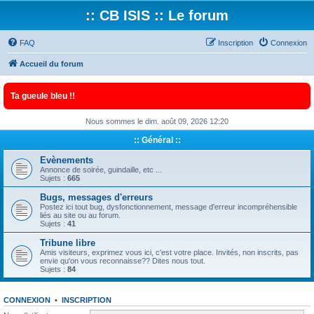
:: CB ISIS :: Le forum
FAQ
Inscription
Connexion
Accueil du forum
Ta gueule bleu !!
Nous sommes le dim. août 09, 2026 12:20
:: Général ::
Evènements
Annonce de soirée, guindaille, etc ...
Sujets :
665
Bugs, messages d'erreurs
Postez ici tout bug, dysfonctionnement, message d'erreur incompréhensible
liés au site ou au forum.
Sujets :
41
Tribune libre
Amis visiteurs, exprimez vous ici, c'est votre place. Invités, non inscrits, pas
envie qu'on vous reconnaisse?? Dites nous tout.
Sujets :
84
CONNEXION
•
INSCRIPTION