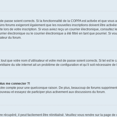
t de passe soient corrects. Si la fonctionnalité de la COPPA est activée et que vous 
ains forums exigeront également que les nouvelles inscriptions doivent être activée
te lors de votre inscription. Si vous aviez reçu un courrier électronique, consultez l
r électronique ou le courrier électronique a été filtré en tant que pourriel. Si vo
rateur du forum.
out que votre nom d’utilisateur et votre mot de passe soient corrects. Si tel est le
iétaire du site internet ait un problème de configuration et qu’il soit nécessaire de l
 plus me connecter ?!
votre compte pour une quelconque raison. De plus, beaucoup de forums suppriment pér
 nouveau et essayez de participer plus activement aux discussions du forum.
 récupéré, il peut facilement être réinitialisé. Veuillez vous rendre sur la page de