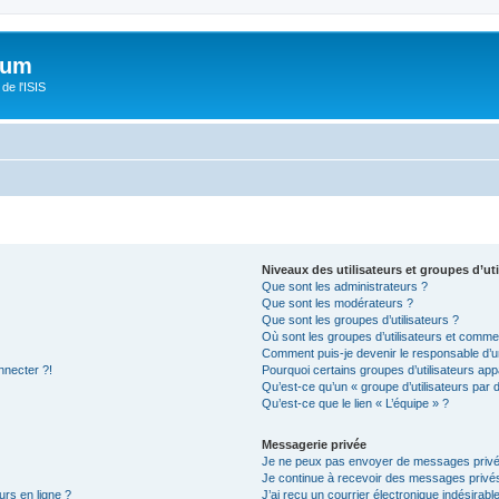
orum
de l'ISIS
Niveaux des utilisateurs et groupes d’uti
Que sont les administrateurs ?
Que sont les modérateurs ?
Que sont les groupes d’utilisateurs ?
Où sont les groupes d’utilisateurs et commen
Comment puis-je devenir le responsable d’un
nnecter ?!
Pourquoi certains groupes d’utilisateurs app
Qu’est-ce qu’un « groupe d’utilisateurs par 
Qu’est-ce que le lien « L’équipe » ?
Messagerie privée
Je ne peux pas envoyer de messages privé
Je continue à recevoir des messages privés 
urs en ligne ?
J’ai reçu un courrier électronique indésirabl