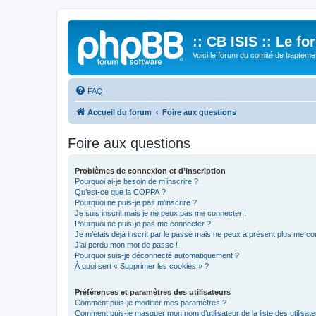
:: CB ISIS :: Le f
Voici le forum du comité de bapteme 
FAQ
Accueil du forum
Foire aux questions
Foire aux questions
Problèmes de connexion et d’inscription
Pourquoi ai-je besoin de m’inscrire ?
Qu’est-ce que la COPPA ?
Pourquoi ne puis-je pas m’inscrire ?
Je suis inscrit mais je ne peux pas me connecter !
Pourquoi ne puis-je pas me connecter ?
Je m’étais déjà inscrit par le passé mais ne peux à présent plus me co
J’ai perdu mon mot de passe !
Pourquoi suis-je déconnecté automatiquement ?
À quoi sert « Supprimer les cookies » ?
Préférences et paramètres des utilisateurs
Comment puis-je modifier mes paramètres ?
Comment puis-je masquer mon nom d’utilisateur de la liste des utilisate