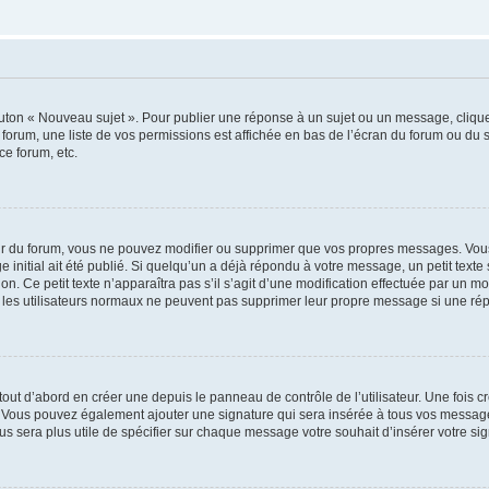
outon « Nouveau sujet ». Pour publier une réponse à un sujet ou un message, cliqu
 forum, une liste de vos permissions est affichée en bas de l’écran du forum ou du
ce forum, etc.
r du forum, vous ne pouvez modifier ou supprimer que vos propres messages. Vou
 initial ait été publié. Si quelqu’un a déjà répondu à votre message, un petit text
ion. Ce petit texte n’apparaîtra pas s’il s’agit d’une modification effectuée par un 
ue les utilisateurs normaux ne peuvent pas supprimer leur propre message si une ré
ut d’abord en créer une depuis le panneau de contrôle de l’utilisateur. Une fois c
ure. Vous pouvez également ajouter une signature qui sera insérée à tous vos mess
 vous sera plus utile de spécifier sur chaque message votre souhait d’insérer votre si