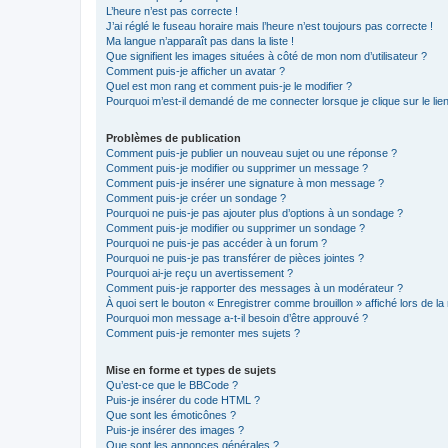
L’heure n’est pas correcte !
J’ai réglé le fuseau horaire mais l’heure n’est toujours pas correcte !
Ma langue n’apparaît pas dans la liste !
Que signifient les images situées à côté de mon nom d’utilisateur ?
Comment puis-je afficher un avatar ?
Quel est mon rang et comment puis-je le modifier ?
Pourquoi m’est-il demandé de me connecter lorsque je clique sur le lien 
Problèmes de publication
Comment puis-je publier un nouveau sujet ou une réponse ?
Comment puis-je modifier ou supprimer un message ?
Comment puis-je insérer une signature à mon message ?
Comment puis-je créer un sondage ?
Pourquoi ne puis-je pas ajouter plus d’options à un sondage ?
Comment puis-je modifier ou supprimer un sondage ?
Pourquoi ne puis-je pas accéder à un forum ?
Pourquoi ne puis-je pas transférer de pièces jointes ?
Pourquoi ai-je reçu un avertissement ?
Comment puis-je rapporter des messages à un modérateur ?
À quoi sert le bouton « Enregistrer comme brouillon » affiché lors de la 
Pourquoi mon message a-t-il besoin d’être approuvé ?
Comment puis-je remonter mes sujets ?
Mise en forme et types de sujets
Qu’est-ce que le BBCode ?
Puis-je insérer du code HTML ?
Que sont les émoticônes ?
Puis-je insérer des images ?
Que sont les annonces générales ?