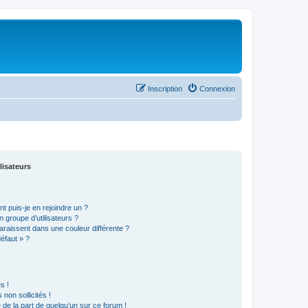
Inscription
Connexion
lisateurs
t puis-je en rejoindre un ?
 groupe d’utilisateurs ?
araissent dans une couleur différente ?
défaut » ?
s !
non sollicités !
e de la part de quelqu’un sur ce forum !