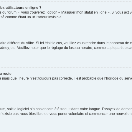
s utilisateurs en ligne ?
s du forum », vous trouverez l’option « Masquer mon statut en ligne ». Si vous activ
é comme étant un utilisateur invisible.
aire différent du vôtre. Si tel était le cas, veuillez vous rendre dans le panneau de co
ey, etc. Veuillez noter que le réglage du fuseau horaire, comme la plupart des autr
orrecte !
 mais que l’heure n’est toujours pas correcte, il est probable que l’horloge du serve
orum, soit le logiciel n’a pas encore été traduit dans votre langue. Essayez de deman
 n’existe pas, vous êtes libre de vous porter volontaire et commencer une nouvelle t