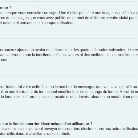
ateur ?
ur lorsque vous consultez un sujet. Une d’elles peut être une image associée à vo
mbre de messages que vous avez publié, ou permet de différencier votre statut parti
 unique et personnelle à chaque utilisateur.
ous pouvez ajouter un avatar en utilisant une des quatre méthodes suivantes : le serv
ent activer ou non la fonctionnalité des avatars et des méthodes qu’ils veuillent ren
forum.
ur, indiquent votre activité selon le nombre de messages que vous avez publié ou id
eul un administrateur du forum peut modifier le texte des rangs du forum. Merci de 
de forums ne toléreront pas ce procédé et un administrateur ou un modérateur pou
ur le lien de courrier électronique d’un utilisateur ?
s utilisateurs inscrits peuvent envoyer des courriers électroniques aux autres utili
es utilisateurs malveillants ou des robots.