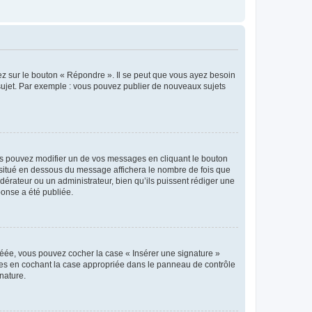
ez sur le bouton « Répondre ». Il se peut que vous ayez besoin
 sujet. Par exemple : vous pouvez publier de nouveaux sujets
s pouvez modifier un de vos messages en cliquant le bouton
e situé en dessous du message affichera le nombre de fois que
modérateur ou un administrateur, bien qu’ils puissent rédiger une
ponse a été publiée.
réée, vous pouvez cocher la case « Insérer une signature »
ages en cochant la case appropriée dans le panneau de contrôle
gnature.