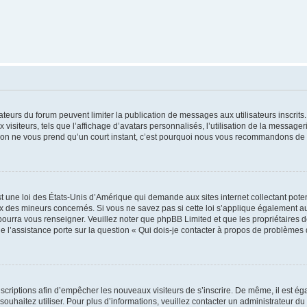
trateurs du forum peuvent limiter la publication de messages aux utilisateurs inscri
visiteurs, tels que l’affichage d’avatars personnalisés, l’utilisation de la messager
ription ne vous prend qu’un court instant, c’est pourquoi nous vous recommandons de l
t une loi des États-Unis d’Amérique qui demande aux sites internet collectant pot
 des mineurs concernés. Si vous ne savez pas si cette loi s’applique également au
 pourra vous renseigner. Veuillez noter que phpBB Limited et que les propriétaires
ue l’assistance porte sur la question « Qui dois-je contacter à propos de problèmes 
inscriptions afin d’empêcher les nouveaux visiteurs de s’inscrire. De même, il est é
s souhaitez utiliser. Pour plus d’informations, veuillez contacter un administrateur du