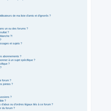
lisateurs de ma liste d’amis et d’ignorés ?
ans un ou des forums ?
sultat ?
blanche ?!
?
ssages et sujets ?
t les abonnements ?
onner à un sujet spécifique ?
ifique ?
 ?
ce forum ?
s jointes ?
cussions ?
ible ?
 d’abus ou d’ordres légaux liés à ce forum ?
r du forum ?