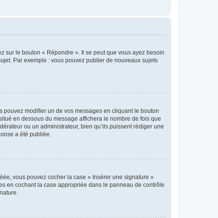
ez sur le bouton « Répondre ». Il se peut que vous ayez besoin
 sujet. Par exemple : vous pouvez publier de nouveaux sujets
s pouvez modifier un de vos messages en cliquant le bouton
e situé en dessous du message affichera le nombre de fois que
modérateur ou un administrateur, bien qu’ils puissent rédiger une
ponse a été publiée.
réée, vous pouvez cocher la case « Insérer une signature »
ages en cochant la case appropriée dans le panneau de contrôle
gnature.