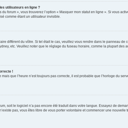
s utilisateurs en ligne ?
s du forum », vous trouverez l’option « Masquer mon statut en ligne ». Si vous activ
é comme étant un utilisateur invisible.
aire différent du vôtre. Si tel était le cas, veuillez vous rendre dans le panneau de co
ey, etc. Veuillez noter que le réglage du fuseau horaire, comme la plupart des autr
orrecte !
 mais que l’heure n’est toujours pas correcte, il est probable que l’horloge du serve
orum, soit le logiciel n’a pas encore été traduit dans votre langue. Essayez de deman
 n’existe pas, vous êtes libre de vous porter volontaire et commencer une nouvelle t