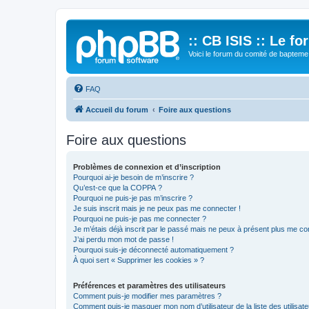
:: CB ISIS :: Le f
Voici le forum du comité de bapteme 
FAQ
Accueil du forum
Foire aux questions
Foire aux questions
Problèmes de connexion et d’inscription
Pourquoi ai-je besoin de m’inscrire ?
Qu’est-ce que la COPPA ?
Pourquoi ne puis-je pas m’inscrire ?
Je suis inscrit mais je ne peux pas me connecter !
Pourquoi ne puis-je pas me connecter ?
Je m’étais déjà inscrit par le passé mais ne peux à présent plus me co
J’ai perdu mon mot de passe !
Pourquoi suis-je déconnecté automatiquement ?
À quoi sert « Supprimer les cookies » ?
Préférences et paramètres des utilisateurs
Comment puis-je modifier mes paramètres ?
Comment puis-je masquer mon nom d’utilisateur de la liste des utilisate