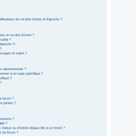
lisateurs de ma liste d’amis et d’ignorés ?
ans un ou des forums ?
sultat ?
blanche ?!
?
ssages et sujets ?
t les abonnements ?
onner à un sujet spécifique ?
ifique ?
 ?
ce forum ?
s jointes ?
cussions ?
ible ?
 d’abus ou d’ordres légaux liés à ce forum ?
r du forum ?