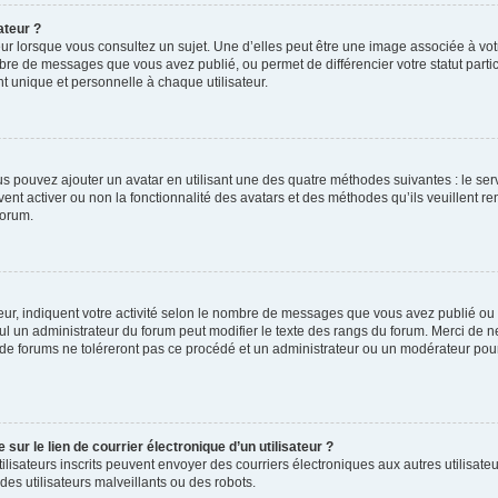
ateur ?
ur lorsque vous consultez un sujet. Une d’elles peut être une image associée à vo
mbre de messages que vous avez publié, ou permet de différencier votre statut parti
 unique et personnelle à chaque utilisateur.
ous pouvez ajouter un avatar en utilisant une des quatre méthodes suivantes : le serv
ent activer ou non la fonctionnalité des avatars et des méthodes qu’ils veuillent ren
forum.
ur, indiquent votre activité selon le nombre de messages que vous avez publié ou id
eul un administrateur du forum peut modifier le texte des rangs du forum. Merci de 
de forums ne toléreront pas ce procédé et un administrateur ou un modérateur pou
ur le lien de courrier électronique d’un utilisateur ?
s utilisateurs inscrits peuvent envoyer des courriers électroniques aux autres utili
es utilisateurs malveillants ou des robots.