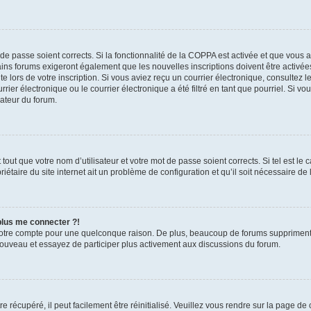
t de passe soient corrects. Si la fonctionnalité de la COPPA est activée et que vous 
ains forums exigeront également que les nouvelles inscriptions doivent être activée
te lors de votre inscription. Si vous aviez reçu un courrier électronique, consultez l
r électronique ou le courrier électronique a été filtré en tant que pourriel. Si vo
rateur du forum.
out que votre nom d’utilisateur et votre mot de passe soient corrects. Si tel est le
iétaire du site internet ait un problème de configuration et qu’il soit nécessaire de l
 plus me connecter ?!
votre compte pour une quelconque raison. De plus, beaucoup de forums suppriment pér
 nouveau et essayez de participer plus activement aux discussions du forum.
 récupéré, il peut facilement être réinitialisé. Veuillez vous rendre sur la page de