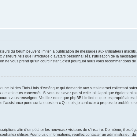
trateurs du forum peuvent limiter la publication de messages aux utilisateurs inscri
visiteurs, tels que l’affichage d’avatars personnalisés, l’utilisation de la messager
ription ne vous prend qu’un court instant, c’est pourquoi nous vous recommandons de l
t une loi des États-Unis d’Amérique qui demande aux sites internet collectant pot
 des mineurs concernés. Si vous ne savez pas si cette loi s’applique également au
 pourra vous renseigner. Veuillez noter que phpBB Limited et que les propriétaires
ue l’assistance porte sur la question « Qui dois-je contacter à propos de problèmes 
inscriptions afin d’empêcher les nouveaux visiteurs de s’inscrire. De même, il est é
s souhaitez utiliser. Pour plus d’informations, veuillez contacter un administrateur du