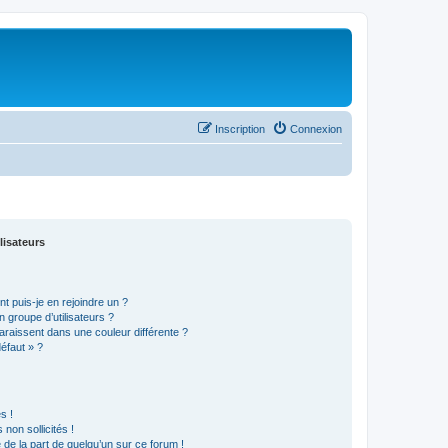
Inscription
Connexion
lisateurs
t puis-je en rejoindre un ?
 groupe d’utilisateurs ?
araissent dans une couleur différente ?
défaut » ?
s !
non sollicités !
e de la part de quelqu’un sur ce forum !