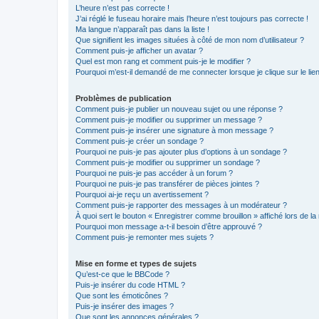
L’heure n’est pas correcte !
J’ai réglé le fuseau horaire mais l’heure n’est toujours pas correcte !
Ma langue n’apparaît pas dans la liste !
Que signifient les images situées à côté de mon nom d’utilisateur ?
Comment puis-je afficher un avatar ?
Quel est mon rang et comment puis-je le modifier ?
Pourquoi m’est-il demandé de me connecter lorsque je clique sur le lien 
Problèmes de publication
Comment puis-je publier un nouveau sujet ou une réponse ?
Comment puis-je modifier ou supprimer un message ?
Comment puis-je insérer une signature à mon message ?
Comment puis-je créer un sondage ?
Pourquoi ne puis-je pas ajouter plus d’options à un sondage ?
Comment puis-je modifier ou supprimer un sondage ?
Pourquoi ne puis-je pas accéder à un forum ?
Pourquoi ne puis-je pas transférer de pièces jointes ?
Pourquoi ai-je reçu un avertissement ?
Comment puis-je rapporter des messages à un modérateur ?
À quoi sert le bouton « Enregistrer comme brouillon » affiché lors de la 
Pourquoi mon message a-t-il besoin d’être approuvé ?
Comment puis-je remonter mes sujets ?
Mise en forme et types de sujets
Qu’est-ce que le BBCode ?
Puis-je insérer du code HTML ?
Que sont les émoticônes ?
Puis-je insérer des images ?
Que sont les annonces générales ?