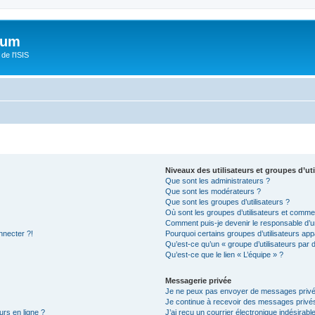
orum
de l'ISIS
Niveaux des utilisateurs et groupes d’uti
Que sont les administrateurs ?
Que sont les modérateurs ?
Que sont les groupes d’utilisateurs ?
Où sont les groupes d’utilisateurs et commen
Comment puis-je devenir le responsable d’un
nnecter ?!
Pourquoi certains groupes d’utilisateurs app
Qu’est-ce qu’un « groupe d’utilisateurs par 
Qu’est-ce que le lien « L’équipe » ?
Messagerie privée
Je ne peux pas envoyer de messages privé
Je continue à recevoir des messages privés 
urs en ligne ?
J’ai reçu un courrier électronique indésirabl