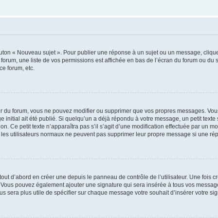
outon « Nouveau sujet ». Pour publier une réponse à un sujet ou un message, cliqu
 forum, une liste de vos permissions est affichée en bas de l’écran du forum ou du
ce forum, etc.
r du forum, vous ne pouvez modifier ou supprimer que vos propres messages. Vou
 initial ait été publié. Si quelqu’un a déjà répondu à votre message, un petit text
ion. Ce petit texte n’apparaîtra pas s’il s’agit d’une modification effectuée par un 
ue les utilisateurs normaux ne peuvent pas supprimer leur propre message si une ré
ut d’abord en créer une depuis le panneau de contrôle de l’utilisateur. Une fois c
ure. Vous pouvez également ajouter une signature qui sera insérée à tous vos mess
 vous sera plus utile de spécifier sur chaque message votre souhait d’insérer votre si