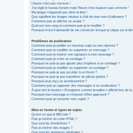
L’heure n’est pas correcte !
J’ai réglé le fuseau horaire mais l’heure n’est toujours pas correcte !
Ma langue n’apparaît pas dans la liste !
Que signifient les images situées à côté de mon nom d’utilisateur ?
Comment puis-je afficher un avatar ?
Quel est mon rang et comment puis-je le modifier ?
Pourquoi m’est-il demandé de me connecter lorsque je clique sur le lien 
Problèmes de publication
Comment puis-je publier un nouveau sujet ou une réponse ?
Comment puis-je modifier ou supprimer un message ?
Comment puis-je insérer une signature à mon message ?
Comment puis-je créer un sondage ?
Pourquoi ne puis-je pas ajouter plus d’options à un sondage ?
Comment puis-je modifier ou supprimer un sondage ?
Pourquoi ne puis-je pas accéder à un forum ?
Pourquoi ne puis-je pas transférer de pièces jointes ?
Pourquoi ai-je reçu un avertissement ?
Comment puis-je rapporter des messages à un modérateur ?
À quoi sert le bouton « Enregistrer comme brouillon » affiché lors de la 
Pourquoi mon message a-t-il besoin d’être approuvé ?
Comment puis-je remonter mes sujets ?
Mise en forme et types de sujets
Qu’est-ce que le BBCode ?
Puis-je insérer du code HTML ?
Que sont les émoticônes ?
Puis-je insérer des images ?
Que sont les annonces générales ?