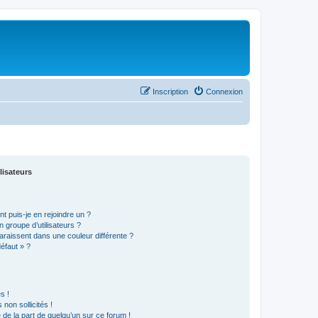
Inscription
Connexion
lisateurs
t puis-je en rejoindre un ?
 groupe d’utilisateurs ?
araissent dans une couleur différente ?
défaut » ?
s !
non sollicités !
e de la part de quelqu’un sur ce forum !