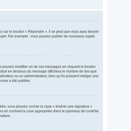
ez sur le bouton « Répondre ». Il se peut que vous ayez besoin
 sujet. Par exemple : vous pouvez publier de nouveaux sujets
s pouvez modifier un de vos messages en cliquant le bouton
e situé en dessous du message affichera le nombre de fois que
modérateur ou un administrateur, bien qu’ils puissent rédiger une
ponse a été publiée.
réée, vous pouvez cocher la case « Insérer une signature »
ages en cochant la case appropriée dans le panneau de contrôle
gnature.