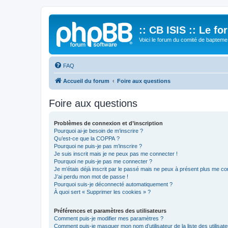
:: CB ISIS :: Le f
Voici le forum du comité de bapteme 
FAQ
Accueil du forum
Foire aux questions
Foire aux questions
Problèmes de connexion et d’inscription
Pourquoi ai-je besoin de m’inscrire ?
Qu’est-ce que la COPPA ?
Pourquoi ne puis-je pas m’inscrire ?
Je suis inscrit mais je ne peux pas me connecter !
Pourquoi ne puis-je pas me connecter ?
Je m’étais déjà inscrit par le passé mais ne peux à présent plus me co
J’ai perdu mon mot de passe !
Pourquoi suis-je déconnecté automatiquement ?
À quoi sert « Supprimer les cookies » ?
Préférences et paramètres des utilisateurs
Comment puis-je modifier mes paramètres ?
Comment puis-je masquer mon nom d’utilisateur de la liste des utilisate