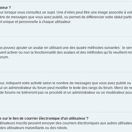
ateur ?
ur lorsque vous consultez un sujet. Une d’elles peut être une image associée à vo
mbre de messages que vous avez publié, ou permet de différencier votre statut parti
 unique et personnelle à chaque utilisateur.
ous pouvez ajouter un avatar en utilisant une des quatre méthodes suivantes : le serv
ent activer ou non la fonctionnalité des avatars et des méthodes qu’ils veuillent ren
forum.
ur, indiquent votre activité selon le nombre de messages que vous avez publié ou id
eul un administrateur du forum peut modifier le texte des rangs du forum. Merci de 
de forums ne toléreront pas ce procédé et un administrateur ou un modérateur pou
ur le lien de courrier électronique d’un utilisateur ?
s utilisateurs inscrits peuvent envoyer des courriers électroniques aux autres utili
es utilisateurs malveillants ou des robots.