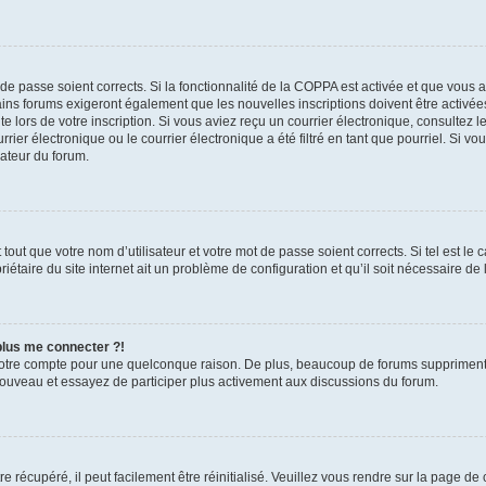
t de passe soient corrects. Si la fonctionnalité de la COPPA est activée et que vous 
ains forums exigeront également que les nouvelles inscriptions doivent être activée
te lors de votre inscription. Si vous aviez reçu un courrier électronique, consultez l
r électronique ou le courrier électronique a été filtré en tant que pourriel. Si vo
rateur du forum.
out que votre nom d’utilisateur et votre mot de passe soient corrects. Si tel est le
iétaire du site internet ait un problème de configuration et qu’il soit nécessaire de l
 plus me connecter ?!
votre compte pour une quelconque raison. De plus, beaucoup de forums suppriment pér
 nouveau et essayez de participer plus activement aux discussions du forum.
 récupéré, il peut facilement être réinitialisé. Veuillez vous rendre sur la page de