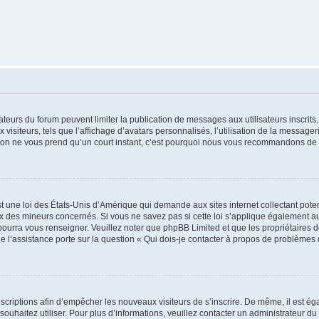
trateurs du forum peuvent limiter la publication de messages aux utilisateurs inscri
visiteurs, tels que l’affichage d’avatars personnalisés, l’utilisation de la messager
ription ne vous prend qu’un court instant, c’est pourquoi nous vous recommandons de l
t une loi des États-Unis d’Amérique qui demande aux sites internet collectant pot
 des mineurs concernés. Si vous ne savez pas si cette loi s’applique également au
 pourra vous renseigner. Veuillez noter que phpBB Limited et que les propriétaires
ue l’assistance porte sur la question « Qui dois-je contacter à propos de problèmes 
inscriptions afin d’empêcher les nouveaux visiteurs de s’inscrire. De même, il est é
s souhaitez utiliser. Pour plus d’informations, veuillez contacter un administrateur du