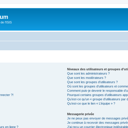
orum
de l'ISIS
Niveaux des utilisateurs et groupes d’uti
Que sont les administrateurs ?
Que sont les modérateurs ?
Que sont les groupes d’utilisateurs ?
Où sont les groupes d’utilisateurs et commen
Comment puis-je devenir le responsable d’un
nnecter ?!
Pourquoi certains groupes d’utilisateurs app
Qu’est-ce qu’un « groupe d’utilisateurs par 
Qu’est-ce que le lien « L’équipe » ?
Messagerie privée
Je ne peux pas envoyer de messages privé
Je continue à recevoir des messages privés 
urs en ligne ?
J’ai reçu un courrier électronique indésirabl