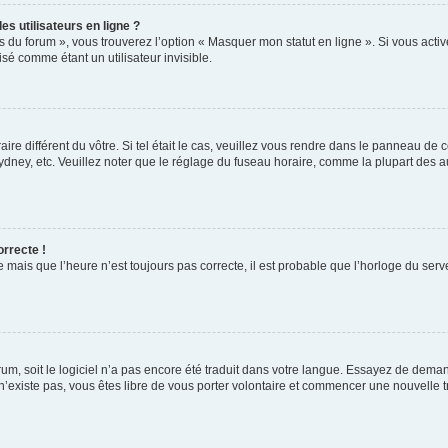
s utilisateurs en ligne ?
s du forum », vous trouverez l’option « Masquer mon statut en ligne ». Si vous activ
é comme étant un utilisateur invisible.
aire différent du vôtre. Si tel était le cas, veuillez vous rendre dans le panneau de co
ey, etc. Veuillez noter que le réglage du fuseau horaire, comme la plupart des autr
orrecte !
 mais que l’heure n’est toujours pas correcte, il est probable que l’horloge du serve
orum, soit le logiciel n’a pas encore été traduit dans votre langue. Essayez de deman
 n’existe pas, vous êtes libre de vous porter volontaire et commencer une nouvelle t