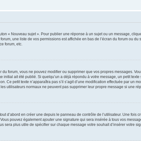
outon « Nouveau sujet ». Pour publier une réponse à un sujet ou un message, cliqu
 forum, une liste de vos permissions est affichée en bas de l’écran du forum ou du
ce forum, etc.
r du forum, vous ne pouvez modifier ou supprimer que vos propres messages. Vou
 initial ait été publié. Si quelqu’un a déjà répondu à votre message, un petit text
ion. Ce petit texte n’apparaîtra pas s’il s’agit d’une modification effectuée par un 
ue les utilisateurs normaux ne peuvent pas supprimer leur propre message si une ré
ut d’abord en créer une depuis le panneau de contrôle de l’utilisateur. Une fois c
ure. Vous pouvez également ajouter une signature qui sera insérée à tous vos mess
 vous sera plus utile de spécifier sur chaque message votre souhait d’insérer votre si