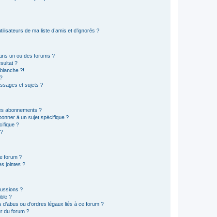
lisateurs de ma liste d’amis et d’ignorés ?
ans un ou des forums ?
sultat ?
blanche ?!
?
ssages et sujets ?
t les abonnements ?
onner à un sujet spécifique ?
ifique ?
 ?
ce forum ?
s jointes ?
cussions ?
ible ?
 d’abus ou d’ordres légaux liés à ce forum ?
r du forum ?