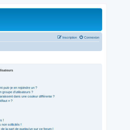
Inscription
Connexion
lisateurs
t puis-je en rejoindre un ?
 groupe d’utilisateurs ?
araissent dans une couleur différente ?
défaut » ?
s !
non sollicités !
e de la part de quelqu’un sur ce forum !