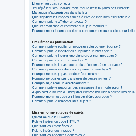
L’heure n’est pas correcte !
J’ai réglé le fuseau horaire mais l’heure n’est toujours pas correcte !
Ma langue n’apparaît pas dans la liste !
Que signifient les images situées à côté de mon nom d’utilisateur ?
Comment puis-je afficher un avatar ?
Quel est mon rang et comment puis-je le modifier ?
Pourquoi m’est-il demandé de me connecter lorsque je clique sur le lien 
Problèmes de publication
Comment puis-je publier un nouveau sujet ou une réponse ?
Comment puis-je modifier ou supprimer un message ?
Comment puis-je insérer une signature à mon message ?
Comment puis-je créer un sondage ?
Pourquoi ne puis-je pas ajouter plus d’options à un sondage ?
Comment puis-je modifier ou supprimer un sondage ?
Pourquoi ne puis-je pas accéder à un forum ?
Pourquoi ne puis-je pas transférer de pièces jointes ?
Pourquoi ai-je reçu un avertissement ?
Comment puis-je rapporter des messages à un modérateur ?
À quoi sert le bouton « Enregistrer comme brouillon » affiché lors de la 
Pourquoi mon message a-t-il besoin d’être approuvé ?
Comment puis-je remonter mes sujets ?
Mise en forme et types de sujets
Qu’est-ce que le BBCode ?
Puis-je insérer du code HTML ?
Que sont les émoticônes ?
Puis-je insérer des images ?
Que sont les annonces générales ?