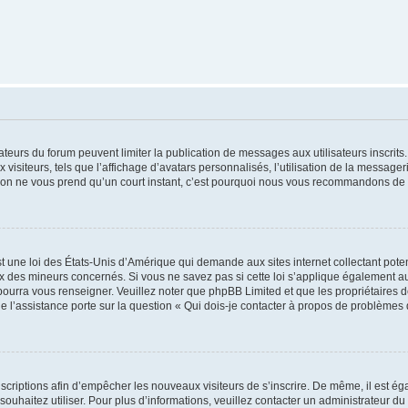
trateurs du forum peuvent limiter la publication de messages aux utilisateurs inscri
visiteurs, tels que l’affichage d’avatars personnalisés, l’utilisation de la messager
ription ne vous prend qu’un court instant, c’est pourquoi nous vous recommandons de l
t une loi des États-Unis d’Amérique qui demande aux sites internet collectant pot
 des mineurs concernés. Si vous ne savez pas si cette loi s’applique également au
 pourra vous renseigner. Veuillez noter que phpBB Limited et que les propriétaires
ue l’assistance porte sur la question « Qui dois-je contacter à propos de problèmes 
inscriptions afin d’empêcher les nouveaux visiteurs de s’inscrire. De même, il est é
s souhaitez utiliser. Pour plus d’informations, veuillez contacter un administrateur du