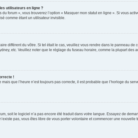
s utilisateurs en ligne ?
s du forum », vous trouverez l’option « Masquer mon statut en ligne ». Si vous activ
é comme étant un utilisateur invisible.
aire différent du vôtre. Si tel était le cas, veuillez vous rendre dans le panneau de co
ey, etc. Veuillez noter que le réglage du fuseau horaire, comme la plupart des autr
orrecte !
 mais que l’heure n’est toujours pas correcte, il est probable que l’horloge du serve
orum, soit le logiciel n’a pas encore été traduit dans votre langue. Essayez de deman
 n’existe pas, vous êtes libre de vous porter volontaire et commencer une nouvelle t