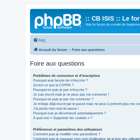
:: CB ISIS :: Le f
Voici le forum du comité de bapteme 
FAQ
Accueil du forum
Foire aux questions
Foire aux questions
Problèmes de connexion et d’inscription
Pourquoi ai-je besoin de m’inscrire ?
Qu’est-ce que la COPPA ?
Pourquoi ne puis-je pas m’inscrire ?
Je suis inscrit mais je ne peux pas me connecter !
Pourquoi ne puis-je pas me connecter ?
Je m’étais déjà inscrit par le passé mais ne peux à présent plus me co
J’ai perdu mon mot de passe !
Pourquoi suis-je déconnecté automatiquement ?
À quoi sert « Supprimer les cookies » ?
Préférences et paramètres des utilisateurs
Comment puis-je modifier mes paramètres ?
Comment puis-je masquer mon nom d’utilisateur de la liste des utilisate