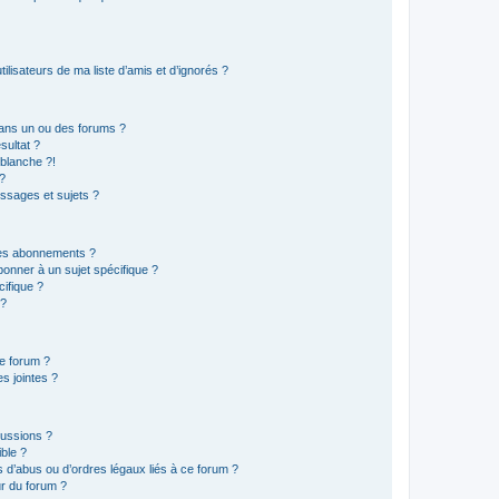
lisateurs de ma liste d’amis et d’ignorés ?
ans un ou des forums ?
sultat ?
blanche ?!
?
ssages et sujets ?
t les abonnements ?
onner à un sujet spécifique ?
ifique ?
 ?
ce forum ?
s jointes ?
cussions ?
ible ?
 d’abus ou d’ordres légaux liés à ce forum ?
r du forum ?