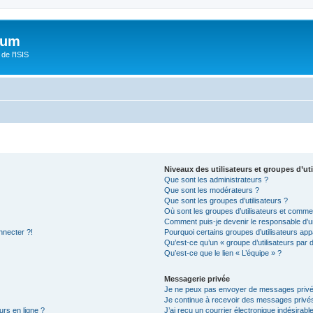
orum
de l'ISIS
Niveaux des utilisateurs et groupes d’uti
Que sont les administrateurs ?
Que sont les modérateurs ?
Que sont les groupes d’utilisateurs ?
Où sont les groupes d’utilisateurs et commen
Comment puis-je devenir le responsable d’un
nnecter ?!
Pourquoi certains groupes d’utilisateurs app
Qu’est-ce qu’un « groupe d’utilisateurs par 
Qu’est-ce que le lien « L’équipe » ?
Messagerie privée
Je ne peux pas envoyer de messages privé
Je continue à recevoir des messages privés 
urs en ligne ?
J’ai reçu un courrier électronique indésirabl