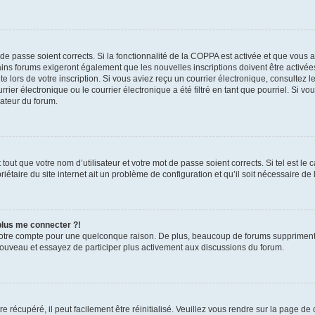
t de passe soient corrects. Si la fonctionnalité de la COPPA est activée et que vous 
ains forums exigeront également que les nouvelles inscriptions doivent être activée
te lors de votre inscription. Si vous aviez reçu un courrier électronique, consultez l
r électronique ou le courrier électronique a été filtré en tant que pourriel. Si vo
rateur du forum.
out que votre nom d’utilisateur et votre mot de passe soient corrects. Si tel est le
iétaire du site internet ait un problème de configuration et qu’il soit nécessaire de l
 plus me connecter ?!
votre compte pour une quelconque raison. De plus, beaucoup de forums suppriment pér
 nouveau et essayez de participer plus activement aux discussions du forum.
 récupéré, il peut facilement être réinitialisé. Veuillez vous rendre sur la page de