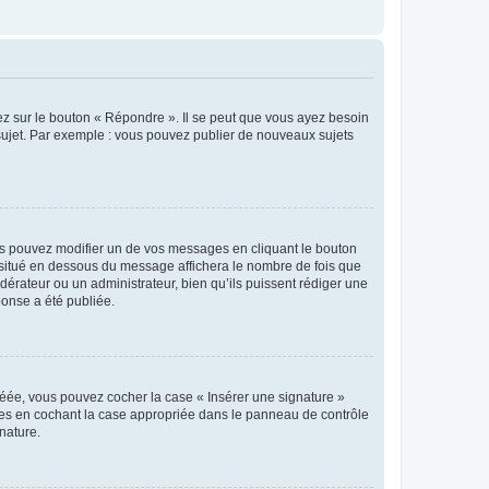
ez sur le bouton « Répondre ». Il se peut que vous ayez besoin
 sujet. Par exemple : vous pouvez publier de nouveaux sujets
s pouvez modifier un de vos messages en cliquant le bouton
e situé en dessous du message affichera le nombre de fois que
modérateur ou un administrateur, bien qu’ils puissent rédiger une
ponse a été publiée.
réée, vous pouvez cocher la case « Insérer une signature »
ages en cochant la case appropriée dans le panneau de contrôle
gnature.