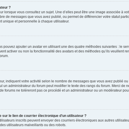
ateur ?
ur lorsque vous consultez un sujet. Une d’elles peut être une image associée à vo
mbre de messages que vous avez publié, ou permet de différencier votre statut parti
 unique et personnelle à chaque utilisateur.
ous pouvez ajouter un avatar en utilisant une des quatre méthodes suivantes : le serv
ent activer ou non la fonctionnalité des avatars et des méthodes qu’ils veuillent ren
forum.
ur, indiquent votre activité selon le nombre de messages que vous avez publié ou id
eul un administrateur du forum peut modifier le texte des rangs du forum. Merci de 
de forums ne toléreront pas ce procédé et un administrateur ou un modérateur pou
ur le lien de courrier électronique d’un utilisateur ?
s utilisateurs inscrits peuvent envoyer des courriers électroniques aux autres utili
es utilisateurs malveillants ou des robots.