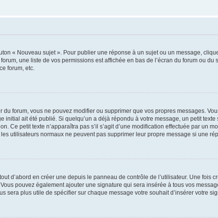
outon « Nouveau sujet ». Pour publier une réponse à un sujet ou un message, cliqu
 forum, une liste de vos permissions est affichée en bas de l’écran du forum ou du
ce forum, etc.
r du forum, vous ne pouvez modifier ou supprimer que vos propres messages. Vou
 initial ait été publié. Si quelqu’un a déjà répondu à votre message, un petit text
ion. Ce petit texte n’apparaîtra pas s’il s’agit d’une modification effectuée par un 
ue les utilisateurs normaux ne peuvent pas supprimer leur propre message si une ré
ut d’abord en créer une depuis le panneau de contrôle de l’utilisateur. Une fois c
ure. Vous pouvez également ajouter une signature qui sera insérée à tous vos mess
 vous sera plus utile de spécifier sur chaque message votre souhait d’insérer votre si