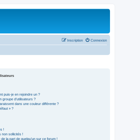
Inscription
Connexion
lisateurs
t puis-je en rejoindre un ?
 groupe d’utilisateurs ?
araissent dans une couleur différente ?
défaut » ?
s !
non sollicités !
e de la part de quelqu’un sur ce forum !