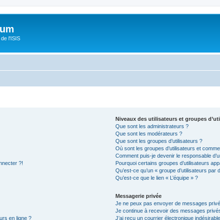
orum
de l'ISIS
Niveaux des utilisateurs et groupes d’uti
Que sont les administrateurs ?
Que sont les modérateurs ?
Que sont les groupes d’utilisateurs ?
Où sont les groupes d’utilisateurs et commen
Comment puis-je devenir le responsable d’un
nnecter ?!
Pourquoi certains groupes d’utilisateurs app
Qu’est-ce qu’un « groupe d’utilisateurs par 
Qu’est-ce que le lien « L’équipe » ?
Messagerie privée
Je ne peux pas envoyer de messages privé
Je continue à recevoir des messages privés 
urs en ligne ?
J’ai reçu un courrier électronique indésirabl