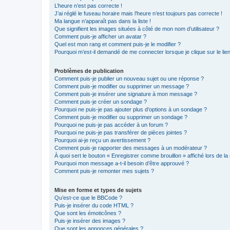
L’heure n’est pas correcte !
J’ai réglé le fuseau horaire mais l’heure n’est toujours pas correcte !
Ma langue n’apparaît pas dans la liste !
Que signifient les images situées à côté de mon nom d’utilisateur ?
Comment puis-je afficher un avatar ?
Quel est mon rang et comment puis-je le modifier ?
Pourquoi m’est-il demandé de me connecter lorsque je clique sur le lien 
Problèmes de publication
Comment puis-je publier un nouveau sujet ou une réponse ?
Comment puis-je modifier ou supprimer un message ?
Comment puis-je insérer une signature à mon message ?
Comment puis-je créer un sondage ?
Pourquoi ne puis-je pas ajouter plus d’options à un sondage ?
Comment puis-je modifier ou supprimer un sondage ?
Pourquoi ne puis-je pas accéder à un forum ?
Pourquoi ne puis-je pas transférer de pièces jointes ?
Pourquoi ai-je reçu un avertissement ?
Comment puis-je rapporter des messages à un modérateur ?
À quoi sert le bouton « Enregistrer comme brouillon » affiché lors de la 
Pourquoi mon message a-t-il besoin d’être approuvé ?
Comment puis-je remonter mes sujets ?
Mise en forme et types de sujets
Qu’est-ce que le BBCode ?
Puis-je insérer du code HTML ?
Que sont les émoticônes ?
Puis-je insérer des images ?
Que sont les annonces générales ?