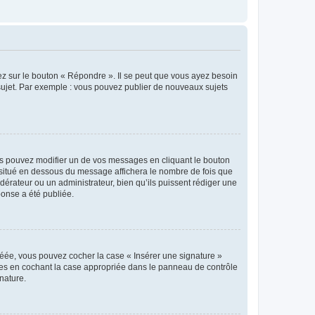
ez sur le bouton « Répondre ». Il se peut que vous ayez besoin
 sujet. Par exemple : vous pouvez publier de nouveaux sujets
s pouvez modifier un de vos messages en cliquant le bouton
e situé en dessous du message affichera le nombre de fois que
modérateur ou un administrateur, bien qu’ils puissent rédiger une
ponse a été publiée.
réée, vous pouvez cocher la case « Insérer une signature »
ages en cochant la case appropriée dans le panneau de contrôle
gnature.