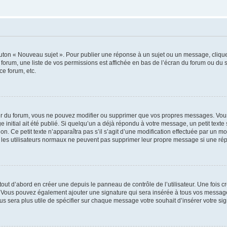
outon « Nouveau sujet ». Pour publier une réponse à un sujet ou un message, cliqu
 forum, une liste de vos permissions est affichée en bas de l’écran du forum ou du
ce forum, etc.
r du forum, vous ne pouvez modifier ou supprimer que vos propres messages. Vou
 initial ait été publié. Si quelqu’un a déjà répondu à votre message, un petit text
ion. Ce petit texte n’apparaîtra pas s’il s’agit d’une modification effectuée par un 
ue les utilisateurs normaux ne peuvent pas supprimer leur propre message si une ré
ut d’abord en créer une depuis le panneau de contrôle de l’utilisateur. Une fois c
ure. Vous pouvez également ajouter une signature qui sera insérée à tous vos mess
 vous sera plus utile de spécifier sur chaque message votre souhait d’insérer votre si