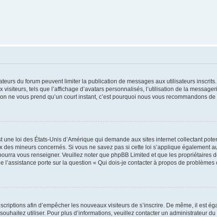
trateurs du forum peuvent limiter la publication de messages aux utilisateurs inscri
visiteurs, tels que l’affichage d’avatars personnalisés, l’utilisation de la messager
ription ne vous prend qu’un court instant, c’est pourquoi nous vous recommandons de l
t une loi des États-Unis d’Amérique qui demande aux sites internet collectant pot
 des mineurs concernés. Si vous ne savez pas si cette loi s’applique également au
 pourra vous renseigner. Veuillez noter que phpBB Limited et que les propriétaires
ue l’assistance porte sur la question « Qui dois-je contacter à propos de problèmes 
inscriptions afin d’empêcher les nouveaux visiteurs de s’inscrire. De même, il est é
s souhaitez utiliser. Pour plus d’informations, veuillez contacter un administrateur du