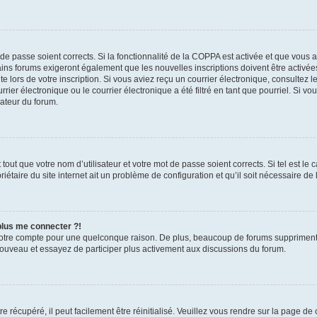
t de passe soient corrects. Si la fonctionnalité de la COPPA est activée et que vous 
ains forums exigeront également que les nouvelles inscriptions doivent être activée
te lors de votre inscription. Si vous aviez reçu un courrier électronique, consultez l
r électronique ou le courrier électronique a été filtré en tant que pourriel. Si vo
rateur du forum.
out que votre nom d’utilisateur et votre mot de passe soient corrects. Si tel est le
iétaire du site internet ait un problème de configuration et qu’il soit nécessaire de l
 plus me connecter ?!
votre compte pour une quelconque raison. De plus, beaucoup de forums suppriment pér
 nouveau et essayez de participer plus activement aux discussions du forum.
 récupéré, il peut facilement être réinitialisé. Veuillez vous rendre sur la page de