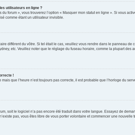
s utilisateurs en ligne ?
s du forum », vous trouverez l’option « Masquer mon statut en ligne ». Si vous activ
é comme étant un utilisateur invisible.
aire différent du vôtre. Si tel était le cas, veuillez vous rendre dans le panneau de co
ey, etc. Veuillez noter que le réglage du fuseau horaire, comme la plupart des autr
orrecte !
 mais que l’heure n’est toujours pas correcte, il est probable que l’horloge du serve
orum, soit le logiciel n’a pas encore été traduit dans votre langue. Essayez de deman
 n’existe pas, vous êtes libre de vous porter volontaire et commencer une nouvelle t