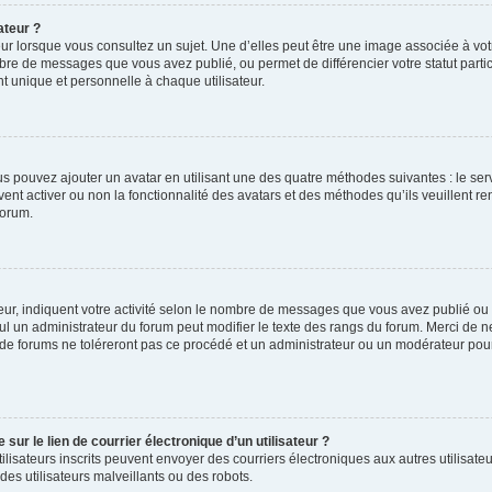
ateur ?
ur lorsque vous consultez un sujet. Une d’elles peut être une image associée à vo
mbre de messages que vous avez publié, ou permet de différencier votre statut parti
 unique et personnelle à chaque utilisateur.
ous pouvez ajouter un avatar en utilisant une des quatre méthodes suivantes : le serv
ent activer ou non la fonctionnalité des avatars et des méthodes qu’ils veuillent ren
forum.
ur, indiquent votre activité selon le nombre de messages que vous avez publié ou id
eul un administrateur du forum peut modifier le texte des rangs du forum. Merci de 
de forums ne toléreront pas ce procédé et un administrateur ou un modérateur pou
ur le lien de courrier électronique d’un utilisateur ?
s utilisateurs inscrits peuvent envoyer des courriers électroniques aux autres utili
es utilisateurs malveillants ou des robots.