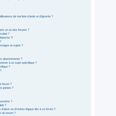
lisateurs de ma liste d’amis et d’ignorés ?
ans un ou des forums ?
sultat ?
blanche ?!
?
ssages et sujets ?
t les abonnements ?
onner à un sujet spécifique ?
ifique ?
 ?
ce forum ?
s jointes ?
cussions ?
ible ?
 d’abus ou d’ordres légaux liés à ce forum ?
r du forum ?