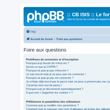
:: CB ISIS :: Le f
Voici le forum du comité de bapteme 
FAQ
Accueil du forum
Foire aux questions
Foire aux questions
Problèmes de connexion et d’inscription
Pourquoi ai-je besoin de m’inscrire ?
Qu’est-ce que la COPPA ?
Pourquoi ne puis-je pas m’inscrire ?
Je suis inscrit mais je ne peux pas me connecter !
Pourquoi ne puis-je pas me connecter ?
Je m’étais déjà inscrit par le passé mais ne peux à présent plus me co
J’ai perdu mon mot de passe !
Pourquoi suis-je déconnecté automatiquement ?
À quoi sert « Supprimer les cookies » ?
Préférences et paramètres des utilisateurs
Comment puis-je modifier mes paramètres ?
Comment puis-je masquer mon nom d’utilisateur de la liste des utilisate