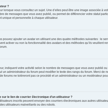
ateur ?
ur lorsque vous consultez un sujet. Une d’elles peut être une image associée à vo
mbre de messages que vous avez publié, ou permet de différencier votre statut parti
 unique et personnelle à chaque utilisateur.
ous pouvez ajouter un avatar en utilisant une des quatre méthodes suivantes : le serv
ent activer ou non la fonctionnalité des avatars et des méthodes qu’ils veuillent ren
forum.
ur, indiquent votre activité selon le nombre de messages que vous avez publié ou id
eul un administrateur du forum peut modifier le texte des rangs du forum. Merci de 
de forums ne toléreront pas ce procédé et un administrateur ou un modérateur pou
ur le lien de courrier électronique d’un utilisateur ?
s utilisateurs inscrits peuvent envoyer des courriers électroniques aux autres utili
es utilisateurs malveillants ou des robots.