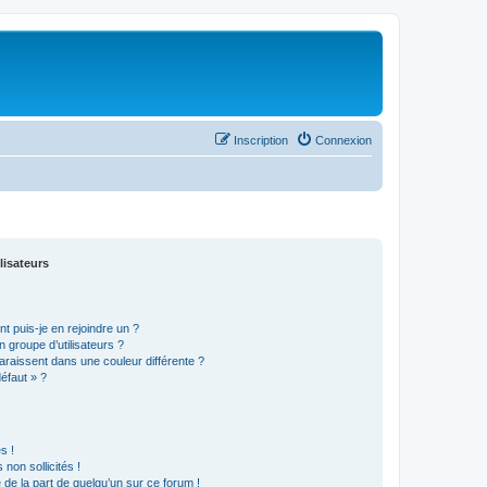
Inscription
Connexion
lisateurs
t puis-je en rejoindre un ?
 groupe d’utilisateurs ?
araissent dans une couleur différente ?
défaut » ?
s !
non sollicités !
e de la part de quelqu’un sur ce forum !