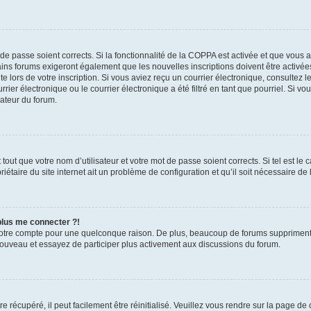
t de passe soient corrects. Si la fonctionnalité de la COPPA est activée et que vous 
ains forums exigeront également que les nouvelles inscriptions doivent être activée
te lors de votre inscription. Si vous aviez reçu un courrier électronique, consultez l
r électronique ou le courrier électronique a été filtré en tant que pourriel. Si vo
rateur du forum.
out que votre nom d’utilisateur et votre mot de passe soient corrects. Si tel est le
iétaire du site internet ait un problème de configuration et qu’il soit nécessaire de l
 plus me connecter ?!
votre compte pour une quelconque raison. De plus, beaucoup de forums suppriment pér
 nouveau et essayez de participer plus activement aux discussions du forum.
 récupéré, il peut facilement être réinitialisé. Veuillez vous rendre sur la page de