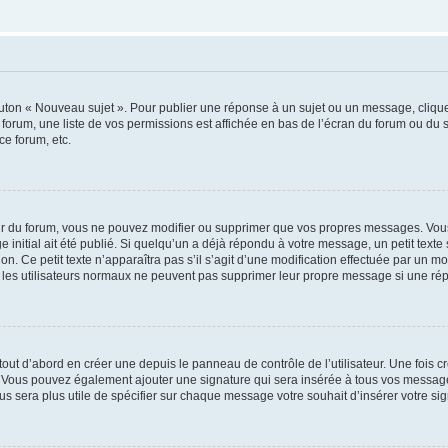
outon « Nouveau sujet ». Pour publier une réponse à un sujet ou un message, cliqu
 forum, une liste de vos permissions est affichée en bas de l’écran du forum ou du
ce forum, etc.
r du forum, vous ne pouvez modifier ou supprimer que vos propres messages. Vou
 initial ait été publié. Si quelqu’un a déjà répondu à votre message, un petit text
ion. Ce petit texte n’apparaîtra pas s’il s’agit d’une modification effectuée par un 
ue les utilisateurs normaux ne peuvent pas supprimer leur propre message si une ré
ut d’abord en créer une depuis le panneau de contrôle de l’utilisateur. Une fois c
ure. Vous pouvez également ajouter une signature qui sera insérée à tous vos mess
 vous sera plus utile de spécifier sur chaque message votre souhait d’insérer votre si