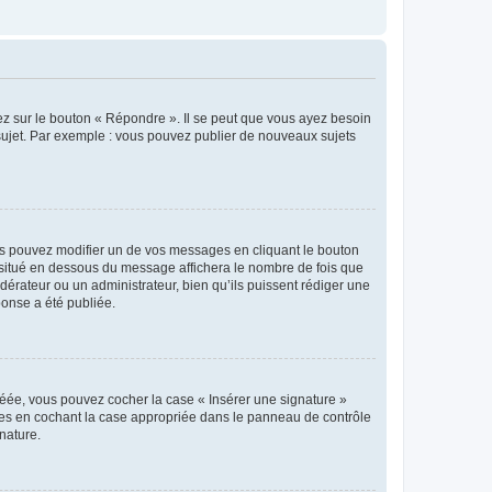
ez sur le bouton « Répondre ». Il se peut que vous ayez besoin
 sujet. Par exemple : vous pouvez publier de nouveaux sujets
s pouvez modifier un de vos messages en cliquant le bouton
e situé en dessous du message affichera le nombre de fois que
modérateur ou un administrateur, bien qu’ils puissent rédiger une
ponse a été publiée.
réée, vous pouvez cocher la case « Insérer une signature »
ages en cochant la case appropriée dans le panneau de contrôle
gnature.