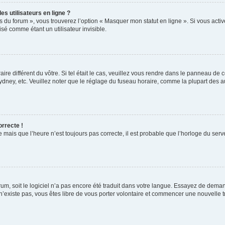
s utilisateurs en ligne ?
s du forum », vous trouverez l’option « Masquer mon statut en ligne ». Si vous activ
é comme étant un utilisateur invisible.
aire différent du vôtre. Si tel était le cas, veuillez vous rendre dans le panneau de co
ey, etc. Veuillez noter que le réglage du fuseau horaire, comme la plupart des autr
orrecte !
 mais que l’heure n’est toujours pas correcte, il est probable que l’horloge du serve
orum, soit le logiciel n’a pas encore été traduit dans votre langue. Essayez de deman
 n’existe pas, vous êtes libre de vous porter volontaire et commencer une nouvelle t