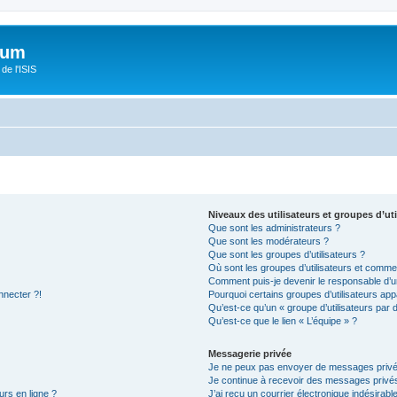
orum
de l'ISIS
Niveaux des utilisateurs et groupes d’uti
Que sont les administrateurs ?
Que sont les modérateurs ?
Que sont les groupes d’utilisateurs ?
Où sont les groupes d’utilisateurs et commen
Comment puis-je devenir le responsable d’un
nnecter ?!
Pourquoi certains groupes d’utilisateurs app
Qu’est-ce qu’un « groupe d’utilisateurs par 
Qu’est-ce que le lien « L’équipe » ?
Messagerie privée
Je ne peux pas envoyer de messages privé
Je continue à recevoir des messages privés 
urs en ligne ?
J’ai reçu un courrier électronique indésirabl