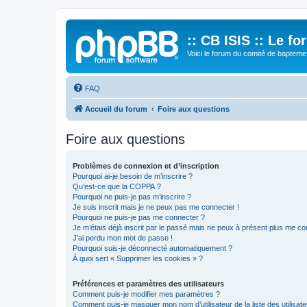
:: CB ISIS :: Le f
Voici le forum du comité de bapteme 
FAQ
Accueil du forum
Foire aux questions
Foire aux questions
Problèmes de connexion et d’inscription
Pourquoi ai-je besoin de m’inscrire ?
Qu’est-ce que la COPPA ?
Pourquoi ne puis-je pas m’inscrire ?
Je suis inscrit mais je ne peux pas me connecter !
Pourquoi ne puis-je pas me connecter ?
Je m’étais déjà inscrit par le passé mais ne peux à présent plus me co
J’ai perdu mon mot de passe !
Pourquoi suis-je déconnecté automatiquement ?
À quoi sert « Supprimer les cookies » ?
Préférences et paramètres des utilisateurs
Comment puis-je modifier mes paramètres ?
Comment puis-je masquer mon nom d’utilisateur de la liste des utilisate