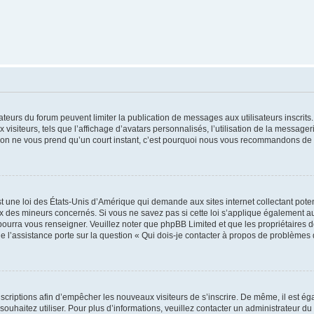
trateurs du forum peuvent limiter la publication de messages aux utilisateurs inscri
visiteurs, tels que l’affichage d’avatars personnalisés, l’utilisation de la messager
ription ne vous prend qu’un court instant, c’est pourquoi nous vous recommandons de l
t une loi des États-Unis d’Amérique qui demande aux sites internet collectant pot
 des mineurs concernés. Si vous ne savez pas si cette loi s’applique également au
 pourra vous renseigner. Veuillez noter que phpBB Limited et que les propriétaires
ue l’assistance porte sur la question « Qui dois-je contacter à propos de problèmes 
inscriptions afin d’empêcher les nouveaux visiteurs de s’inscrire. De même, il est é
s souhaitez utiliser. Pour plus d’informations, veuillez contacter un administrateur du