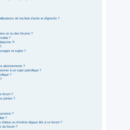
lisateurs de ma liste d’amis et d’ignorés ?
ans un ou des forums ?
sultat ?
blanche ?!
?
ssages et sujets ?
t les abonnements ?
onner à un sujet spécifique ?
ifique ?
 ?
ce forum ?
s jointes ?
cussions ?
ible ?
 d’abus ou d’ordres légaux liés à ce forum ?
r du forum ?