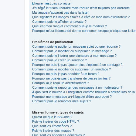
L’heure n’est pas correcte !
J’ai réglé le fuseau horaire mais l’heure n’est toujours pas correcte !
Ma langue n’apparaît pas dans la liste !
Que signifient les images situées à côté de mon nom d’utilisateur ?
Comment puis-je afficher un avatar ?
Quel est mon rang et comment puis-je le modifier ?
Pourquoi m’est-il demandé de me connecter lorsque je clique sur le lien 
Problèmes de publication
Comment puis-je publier un nouveau sujet ou une réponse ?
Comment puis-je modifier ou supprimer un message ?
Comment puis-je insérer une signature à mon message ?
Comment puis-je créer un sondage ?
Pourquoi ne puis-je pas ajouter plus d’options à un sondage ?
Comment puis-je modifier ou supprimer un sondage ?
Pourquoi ne puis-je pas accéder à un forum ?
Pourquoi ne puis-je pas transférer de pièces jointes ?
Pourquoi ai-je reçu un avertissement ?
Comment puis-je rapporter des messages à un modérateur ?
À quoi sert le bouton « Enregistrer comme brouillon » affiché lors de la 
Pourquoi mon message a-t-il besoin d’être approuvé ?
Comment puis-je remonter mes sujets ?
Mise en forme et types de sujets
Qu’est-ce que le BBCode ?
Puis-je insérer du code HTML ?
Que sont les émoticônes ?
Puis-je insérer des images ?
Que sont les annonces générales ?