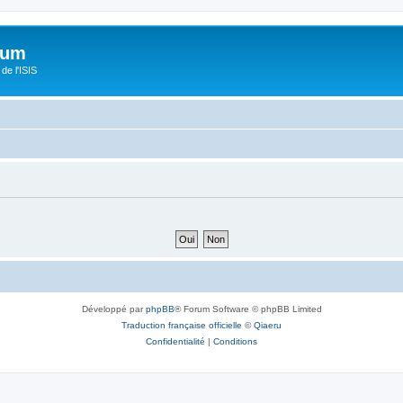
orum
de l'ISIS
Développé par
phpBB
® Forum Software © phpBB Limited
Traduction française officielle
©
Qiaeru
Confidentialité
|
Conditions