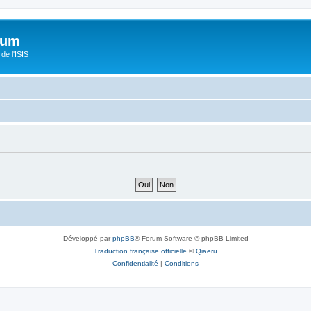
orum
de l'ISIS
Développé par
phpBB
® Forum Software © phpBB Limited
Traduction française officielle
©
Qiaeru
Confidentialité
|
Conditions