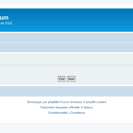
orum
de l'ISIS
Développé par
phpBB
® Forum Software © phpBB Limited
Traduction française officielle
©
Qiaeru
Confidentialité
|
Conditions