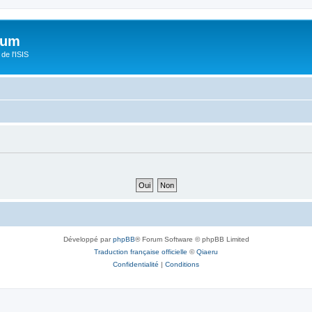
orum
de l'ISIS
Développé par
phpBB
® Forum Software © phpBB Limited
Traduction française officielle
©
Qiaeru
Confidentialité
|
Conditions