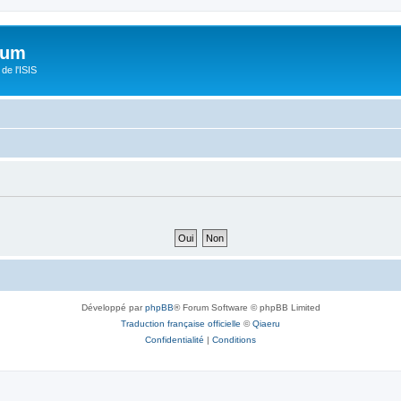
orum
de l'ISIS
Développé par
phpBB
® Forum Software © phpBB Limited
Traduction française officielle
©
Qiaeru
Confidentialité
|
Conditions