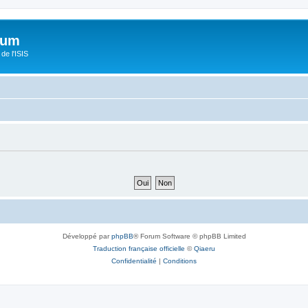
orum
de l'ISIS
Développé par
phpBB
® Forum Software © phpBB Limited
Traduction française officielle
©
Qiaeru
Confidentialité
|
Conditions