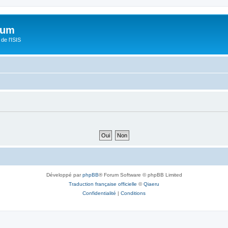
orum
de l'ISIS
Développé par
phpBB
® Forum Software © phpBB Limited
Traduction française officielle
©
Qiaeru
Confidentialité
|
Conditions