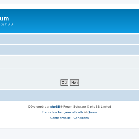
orum
de l'ISIS
Développé par
phpBB
® Forum Software © phpBB Limited
Traduction française officielle
©
Qiaeru
Confidentialité
|
Conditions