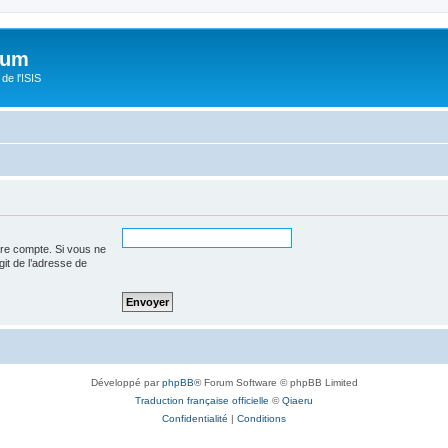
orum
de l'ISIS
tre compte. Si vous ne
agit de l’adresse de
Développé par
phpBB
® Forum Software © phpBB Limited
Traduction française officielle
©
Qiaeru
Confidentialité
|
Conditions