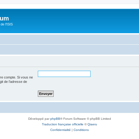
orum
de l'ISIS
tre compte. Si vous ne
agit de l’adresse de
Développé par
phpBB
® Forum Software © phpBB Limited
Traduction française officielle
©
Qiaeru
Confidentialité
|
Conditions