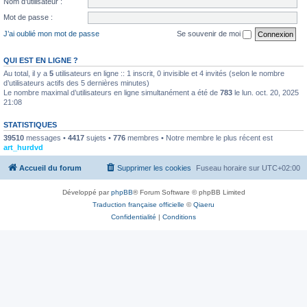
Nom d’utilisateur :
Mot de passe :
J’ai oublié mon mot de passe
Se souvenir de moi
QUI EST EN LIGNE ?
Au total, il y a
5
utilisateurs en ligne :: 1 inscrit, 0 invisible et 4 invités (selon le nombre
d’utilisateurs actifs des 5 dernières minutes)
Le nombre maximal d’utilisateurs en ligne simultanément a été de
783
le lun. oct. 20, 2025
21:08
STATISTIQUES
39510
messages •
4417
sujets •
776
membres • Notre membre le plus récent est
art_hurdvd
Accueil du forum
Supprimer les cookies
Fuseau horaire sur
UTC+02:00
Développé par
phpBB
® Forum Software © phpBB Limited
Traduction française officielle
©
Qiaeru
Confidentialité
|
Conditions