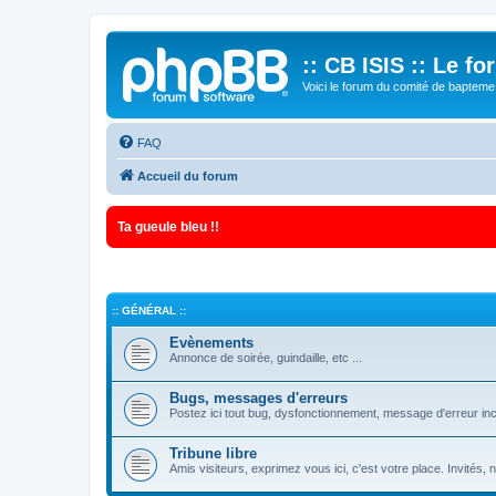
:: CB ISIS :: Le f
Voici le forum du comité de bapteme 
FAQ
Accueil du forum
Ta gueule bleu !!
:: GÉNÉRAL ::
Evènements
Annonce de soirée, guindaille, etc ...
Bugs, messages d'erreurs
Postez ici tout bug, dysfonctionnement, message d'erreur inc
Tribune libre
Amis visiteurs, exprimez vous ici, c'est votre place. Invités,