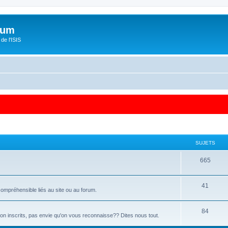
orum
de l'ISIS
SUJETS
665
41
ompréhensible liés au site ou au forum.
84
 non inscrits, pas envie qu'on vous reconnaisse?? Dites nous tout.