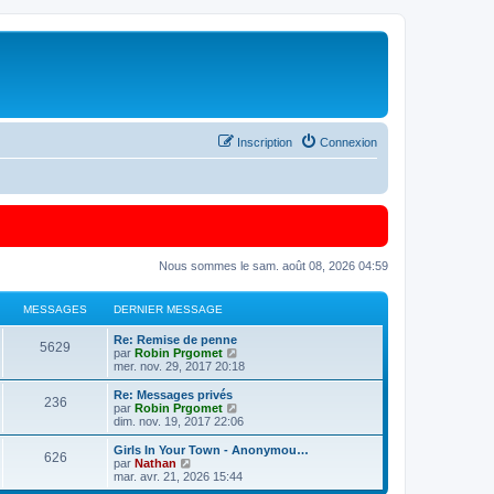
Inscription
Connexion
Nous sommes le sam. août 08, 2026 04:59
MESSAGES
DERNIER MESSAGE
Re: Remise de penne
5629
C
par
Robin Prgomet
o
mer. nov. 29, 2017 20:18
n
s
Re: Messages privés
236
u
C
par
Robin Prgomet
l
o
dim. nov. 19, 2017 22:06
t
n
e
s
Girls In Your Town - Anonymou…
626
r
u
C
par
Nathan
l
l
o
mar. avr. 21, 2026 15:44
e
t
n