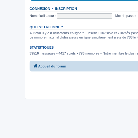
CONNEXION
•
INSCRIPTION
Nom d’utilisateur :
Mot de passe :
QUI EST EN LIGNE ?
Au total, il y a
8
utilisateurs en ligne :: 1 inscrit, 0 invisible et 7 invités (
Le nombre maximal d’utilisateurs en ligne simultanément a été de
783
le 
STATISTIQUES
39510
messages •
4417
sujets •
776
membres • Notre membre le plus r
Accueil du forum