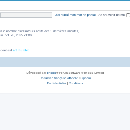
J’ai oublié mon mot de passe
|
Se souvenir de moi
selon le nombre d’utilisateurs actifs des 5 dernières minutes)
lun. oct. 20, 2025 21:08
écent est
art_hurdvd
Développé par
phpBB
® Forum Software © phpBB Limited
Traduction française officielle
©
Qiaeru
Confidentialité
|
Conditions