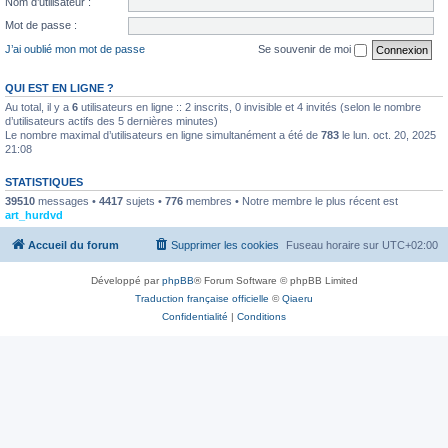
Nom d’utilisateur :
Mot de passe :
J’ai oublié mon mot de passe
Se souvenir de moi
QUI EST EN LIGNE ?
Au total, il y a
6
utilisateurs en ligne :: 2 inscrits, 0 invisible et 4 invités (selon le nombre
d’utilisateurs actifs des 5 dernières minutes)
Le nombre maximal d’utilisateurs en ligne simultanément a été de
783
le lun. oct. 20, 2025
21:08
STATISTIQUES
39510
messages •
4417
sujets •
776
membres • Notre membre le plus récent est
art_hurdvd
Accueil du forum
Supprimer les cookies
Fuseau horaire sur
UTC+02:00
Développé par
phpBB
® Forum Software © phpBB Limited
Traduction française officielle
©
Qiaeru
Confidentialité
|
Conditions