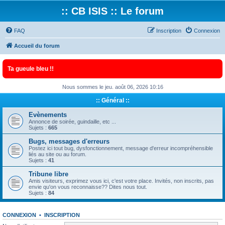
:: CB ISIS :: Le forum
FAQ
Inscription
Connexion
Accueil du forum
Ta gueule bleu !!
Nous sommes le jeu. août 06, 2026 10:16
:: Général ::
Evènements
Annonce de soirée, guindaille, etc ...
Sujets :
665
Bugs, messages d'erreurs
Postez ici tout bug, dysfonctionnement, message d'erreur incompréhensible
liés au site ou au forum.
Sujets :
41
Tribune libre
Amis visiteurs, exprimez vous ici, c'est votre place. Invités, non inscrits, pas
envie qu'on vous reconnaisse?? Dites nous tout.
Sujets :
84
CONNEXION
•
INSCRIPTION