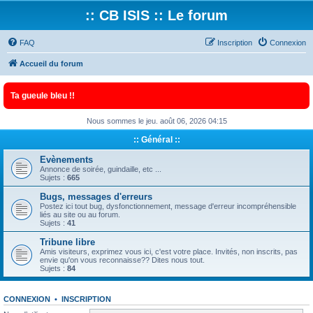
:: CB ISIS :: Le forum
FAQ
Inscription
Connexion
Accueil du forum
Ta gueule bleu !!
Nous sommes le jeu. août 06, 2026 04:15
:: Général ::
Evènements
Annonce de soirée, guindaille, etc ...
Sujets :
665
Bugs, messages d'erreurs
Postez ici tout bug, dysfonctionnement, message d'erreur incompréhensible
liés au site ou au forum.
Sujets :
41
Tribune libre
Amis visiteurs, exprimez vous ici, c'est votre place. Invités, non inscrits, pas
envie qu'on vous reconnaisse?? Dites nous tout.
Sujets :
84
CONNEXION
•
INSCRIPTION