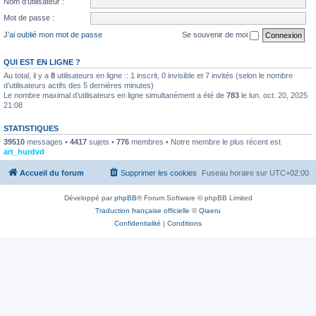
Nom d’utilisateur :
Mot de passe :
J’ai oublié mon mot de passe
Se souvenir de moi
QUI EST EN LIGNE ?
Au total, il y a
8
utilisateurs en ligne :: 1 inscrit, 0 invisible et 7 invités (selon le nombre
d’utilisateurs actifs des 5 dernières minutes)
Le nombre maximal d’utilisateurs en ligne simultanément a été de
783
le lun. oct. 20, 2025
21:08
STATISTIQUES
39510
messages •
4417
sujets •
776
membres • Notre membre le plus récent est
art_hurdvd
Accueil du forum
Supprimer les cookies
Fuseau horaire sur
UTC+02:00
Développé par
phpBB
® Forum Software © phpBB Limited
Traduction française officielle
©
Qiaeru
Confidentialité
|
Conditions