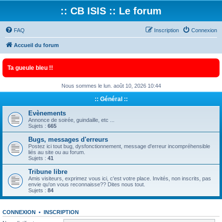
:: CB ISIS :: Le forum
FAQ
Inscription
Connexion
Accueil du forum
Ta gueule bleu !!
Nous sommes le lun. août 10, 2026 10:44
:: Général ::
Evènements
Annonce de soirée, guindaille, etc ...
Sujets :
665
Bugs, messages d'erreurs
Postez ici tout bug, dysfonctionnement, message d'erreur incompréhensible
liés au site ou au forum.
Sujets :
41
Tribune libre
Amis visiteurs, exprimez vous ici, c'est votre place. Invités, non inscrits, pas
envie qu'on vous reconnaisse?? Dites nous tout.
Sujets :
84
CONNEXION
•
INSCRIPTION