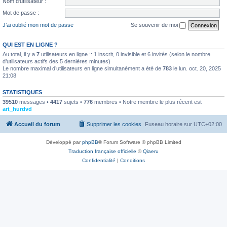
Nom d’utilisateur :
Mot de passe :
J’ai oublié mon mot de passe
Se souvenir de moi
QUI EST EN LIGNE ?
Au total, il y a
7
utilisateurs en ligne :: 1 inscrit, 0 invisible et 6 invités (selon le nombre
d’utilisateurs actifs des 5 dernières minutes)
Le nombre maximal d’utilisateurs en ligne simultanément a été de
783
le lun. oct. 20, 2025
21:08
STATISTIQUES
39510
messages •
4417
sujets •
776
membres • Notre membre le plus récent est
art_hurdvd
Accueil du forum
Supprimer les cookies
Fuseau horaire sur
UTC+02:00
Développé par
phpBB
® Forum Software © phpBB Limited
Traduction française officielle
©
Qiaeru
Confidentialité
|
Conditions