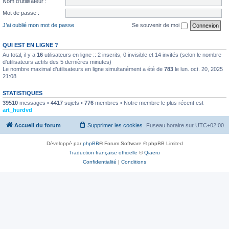
Nom d’utilisateur :
Mot de passe :
J’ai oublié mon mot de passe
Se souvenir de moi
QUI EST EN LIGNE ?
Au total, il y a
16
utilisateurs en ligne :: 2 inscrits, 0 invisible et 14 invités (selon le nombre
d’utilisateurs actifs des 5 dernières minutes)
Le nombre maximal d’utilisateurs en ligne simultanément a été de
783
le lun. oct. 20, 2025
21:08
STATISTIQUES
39510
messages •
4417
sujets •
776
membres • Notre membre le plus récent est
art_hurdvd
Accueil du forum
Supprimer les cookies
Fuseau horaire sur
UTC+02:00
Développé par
phpBB
® Forum Software © phpBB Limited
Traduction française officielle
©
Qiaeru
Confidentialité
|
Conditions