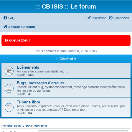
:: CB ISIS :: Le forum
FAQ
Inscription
Connexion
Accueil du forum
Ta gueule bleu !!
Nous sommes le sam. août 08, 2026 05:03
:: Général ::
Evènements
Annonce de soirée, guindaille, etc ...
Sujets :
665
Bugs, messages d'erreurs
Postez ici tout bug, dysfonctionnement, message d'erreur incompréhensible
liés au site ou au forum.
Sujets :
41
Tribune libre
Amis visiteurs, exprimez vous ici, c'est votre place. Invités, non inscrits, pas
envie qu'on vous reconnaisse?? Dites nous tout.
Sujets :
84
CONNEXION
•
INSCRIPTION