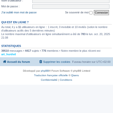
Nom d’utilisateur :
Mot de passe :
J’ai oublié mon mot de passe
Se souvenir de moi
QUI EST EN LIGNE ?
Au total, il y a
11
utilisateurs en ligne :: 1 inscrit, 0 invisible et 10 invités (selon le nombre
d’utilisateurs actifs des 5 dernières minutes)
Le nombre maximal d’utilisateurs en ligne simultanément a été de
783
le lun. oct. 20, 2025
21:08
STATISTIQUES
39510
messages •
4417
sujets •
776
membres • Notre membre le plus récent est
art_hurdvd
Accueil du forum
Supprimer les cookies
Fuseau horaire sur
UTC+02:00
Développé par
phpBB
® Forum Software © phpBB Limited
Traduction française officielle
©
Qiaeru
Confidentialité
|
Conditions