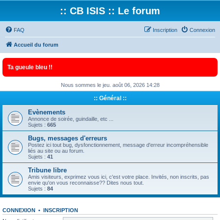
:: CB ISIS :: Le forum
FAQ
Inscription
Connexion
Accueil du forum
Ta gueule bleu !!
Nous sommes le jeu. août 06, 2026 14:28
:: Général ::
Evènements
Annonce de soirée, guindaille, etc ...
Sujets :
665
Bugs, messages d'erreurs
Postez ici tout bug, dysfonctionnement, message d'erreur incompréhensible
liés au site ou au forum.
Sujets :
41
Tribune libre
Amis visiteurs, exprimez vous ici, c'est votre place. Invités, non inscrits, pas
envie qu'on vous reconnaisse?? Dites nous tout.
Sujets :
84
CONNEXION
•
INSCRIPTION