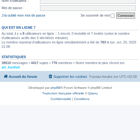
Nom d’utilisateur :
Mot de passe :
J’ai oublié mon mot de passe
Se souvenir de moi
QUI EST EN LIGNE ?
Au total, il y a
8
utilisateurs en ligne :: 1 inscrit, 0 invisible et 7 invités (selon le nombre
d’utilisateurs actifs des 5 dernières minutes)
Le nombre maximal d’utilisateurs en ligne simultanément a été de
783
le lun. oct. 20, 2025
21:08
STATISTIQUES
39510
messages •
4417
sujets •
776
membres • Notre membre le plus récent est
art_hurdvd
Accueil du forum
Supprimer les cookies
Fuseau horaire sur
UTC+02:00
Développé par
phpBB
® Forum Software © phpBB Limited
Traduction française officielle
©
Qiaeru
Confidentialité
|
Conditions