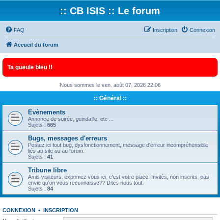
:: CB ISIS :: Le forum
FAQ
Inscription
Connexion
Accueil du forum
Ta gueule bleu !!
Nous sommes le ven. août 07, 2026 22:06
:: Général ::
Evènements
Annonce de soirée, guindaille, etc ...
Sujets :
665
Bugs, messages d'erreurs
Postez ici tout bug, dysfonctionnement, message d'erreur incompréhensible
liés au site ou au forum.
Sujets :
41
Tribune libre
Amis visiteurs, exprimez vous ici, c'est votre place. Invités, non inscrits, pas
envie qu'on vous reconnaisse?? Dites nous tout.
Sujets :
84
CONNEXION
•
INSCRIPTION