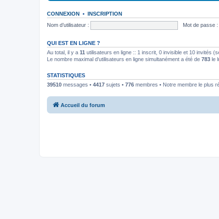
CONNEXION
•
INSCRIPTION
Nom d’utilisateur :
Mot de passe :
QUI EST EN LIGNE ?
Au total, il y a
11
utilisateurs en ligne :: 1 inscrit, 0 invisible et 10 invités
Le nombre maximal d’utilisateurs en ligne simultanément a été de
783
le 
STATISTIQUES
39510
messages •
4417
sujets •
776
membres • Notre membre le plus r
Accueil du forum