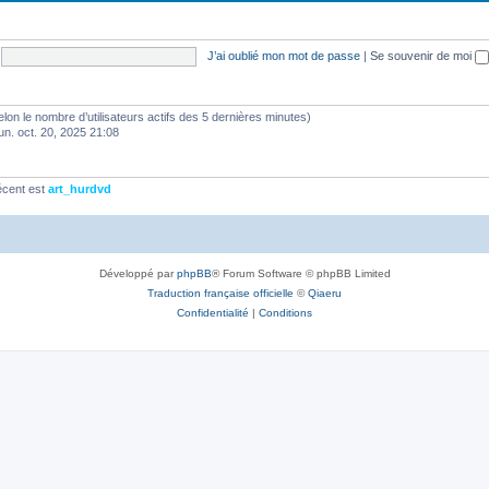
J’ai oublié mon mot de passe
|
Se souvenir de moi
 (selon le nombre d’utilisateurs actifs des 5 dernières minutes)
lun. oct. 20, 2025 21:08
écent est
art_hurdvd
Développé par
phpBB
® Forum Software © phpBB Limited
Traduction française officielle
©
Qiaeru
Confidentialité
|
Conditions