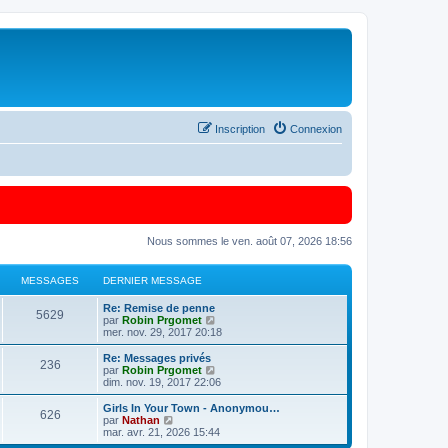
Inscription
Connexion
Nous sommes le ven. août 07, 2026 18:56
MESSAGES
DERNIER MESSAGE
Re: Remise de penne
5629
C
par
Robin Prgomet
o
mer. nov. 29, 2017 20:18
n
s
Re: Messages privés
236
u
C
par
Robin Prgomet
l
o
dim. nov. 19, 2017 22:06
t
n
e
s
Girls In Your Town - Anonymou…
626
r
u
C
par
Nathan
l
l
o
mar. avr. 21, 2026 15:44
e
t
n