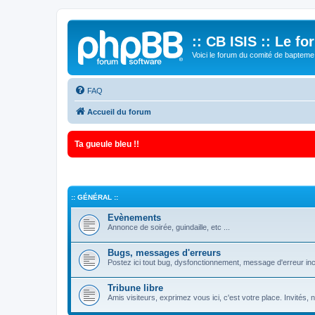
:: CB ISIS :: Le f
Voici le forum du comité de bapteme 
FAQ
Accueil du forum
Ta gueule bleu !!
:: GÉNÉRAL ::
Evènements
Annonce de soirée, guindaille, etc ...
Bugs, messages d'erreurs
Postez ici tout bug, dysfonctionnement, message d'erreur inc
Tribune libre
Amis visiteurs, exprimez vous ici, c'est votre place. Invités,