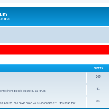
orum
de l'ISIS
SUJETS
665
41
ompréhensible liés au site ou au forum.
84
 non inscrits, pas envie qu'on vous reconnaisse?? Dites nous tout.