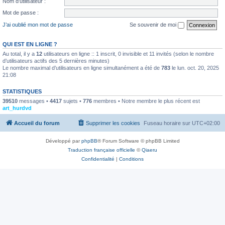
Nom d’utilisateur :
Mot de passe :
J’ai oublié mon mot de passe
Se souvenir de moi
QUI EST EN LIGNE ?
Au total, il y a
12
utilisateurs en ligne :: 1 inscrit, 0 invisible et 11 invités (selon le nombre
d’utilisateurs actifs des 5 dernières minutes)
Le nombre maximal d’utilisateurs en ligne simultanément a été de
783
le lun. oct. 20, 2025
21:08
STATISTIQUES
39510
messages •
4417
sujets •
776
membres • Notre membre le plus récent est
art_hurdvd
Accueil du forum
Supprimer les cookies
Fuseau horaire sur
UTC+02:00
Développé par
phpBB
® Forum Software © phpBB Limited
Traduction française officielle
©
Qiaeru
Confidentialité
|
Conditions