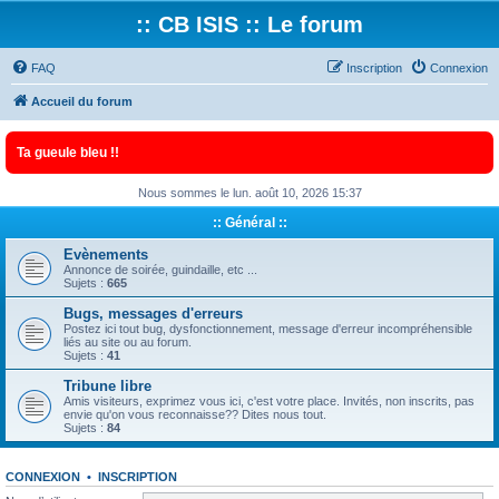
:: CB ISIS :: Le forum
FAQ
Inscription
Connexion
Accueil du forum
Ta gueule bleu !!
Nous sommes le lun. août 10, 2026 15:37
:: Général ::
Evènements
Annonce de soirée, guindaille, etc ...
Sujets :
665
Bugs, messages d'erreurs
Postez ici tout bug, dysfonctionnement, message d'erreur incompréhensible
liés au site ou au forum.
Sujets :
41
Tribune libre
Amis visiteurs, exprimez vous ici, c'est votre place. Invités, non inscrits, pas
envie qu'on vous reconnaisse?? Dites nous tout.
Sujets :
84
CONNEXION
•
INSCRIPTION