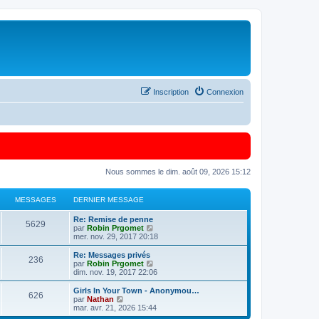
Inscription
Connexion
Nous sommes le dim. août 09, 2026 15:12
MESSAGES
DERNIER MESSAGE
Re: Remise de penne
5629
C
par
Robin Prgomet
o
mer. nov. 29, 2017 20:18
n
s
Re: Messages privés
236
u
C
par
Robin Prgomet
l
o
dim. nov. 19, 2017 22:06
t
n
e
s
Girls In Your Town - Anonymou…
626
r
u
C
par
Nathan
l
l
o
mar. avr. 21, 2026 15:44
e
t
n