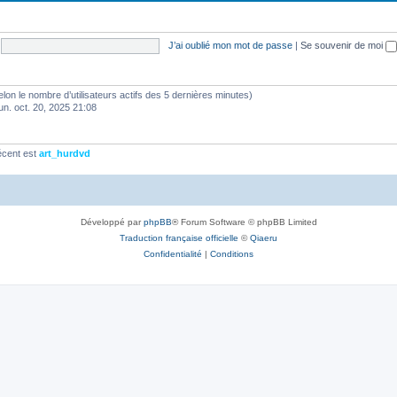
J’ai oublié mon mot de passe
|
Se souvenir de moi
 (selon le nombre d’utilisateurs actifs des 5 dernières minutes)
lun. oct. 20, 2025 21:08
écent est
art_hurdvd
Développé par
phpBB
® Forum Software © phpBB Limited
Traduction française officielle
©
Qiaeru
Confidentialité
|
Conditions