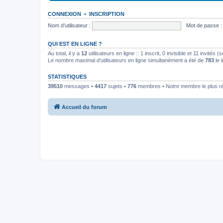
CONNEXION
•
INSCRIPTION
Nom d’utilisateur :
Mot de passe :
QUI EST EN LIGNE ?
Au total, il y a
12
utilisateurs en ligne :: 1 inscrit, 0 invisible et 11 invités
Le nombre maximal d’utilisateurs en ligne simultanément a été de
783
le 
STATISTIQUES
39510
messages •
4417
sujets •
776
membres • Notre membre le plus r
Accueil du forum