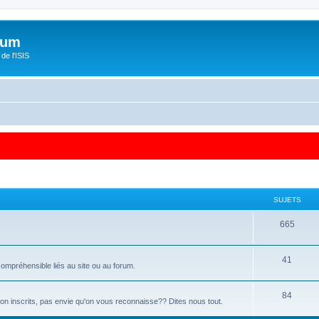
orum
de l'ISIS
SUJETS
665
41
ompréhensible liés au site ou au forum.
84
 non inscrits, pas envie qu'on vous reconnaisse?? Dites nous tout.