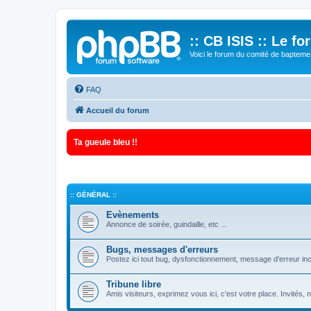
:: CB ISIS :: Le f
Voici le forum du comité de bapteme 
FAQ
Accueil du forum
Ta gueule bleu !!
:: GÉNÉRAL ::
Evènements
Annonce de soirée, guindaille, etc ...
Bugs, messages d'erreurs
Postez ici tout bug, dysfonctionnement, message d'erreur inc
Tribune libre
Amis visiteurs, exprimez vous ici, c'est votre place. Invités,