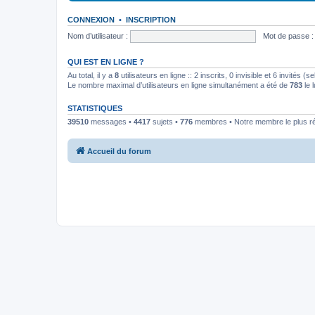
CONNEXION
•
INSCRIPTION
Nom d’utilisateur :
Mot de passe :
QUI EST EN LIGNE ?
Au total, il y a
8
utilisateurs en ligne :: 2 inscrits, 0 invisible et 6 invités 
Le nombre maximal d’utilisateurs en ligne simultanément a été de
783
le 
STATISTIQUES
39510
messages •
4417
sujets •
776
membres • Notre membre le plus r
Accueil du forum