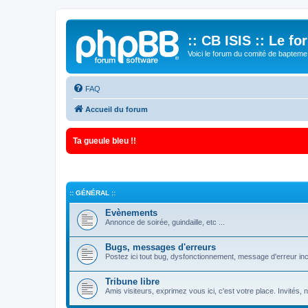
:: CB ISIS :: Le f
Voici le forum du comité de bapteme 
FAQ
Accueil du forum
Ta gueule bleu !!
:: GÉNÉRAL ::
Evènements
Annonce de soirée, guindaille, etc ...
Bugs, messages d'erreurs
Postez ici tout bug, dysfonctionnement, message d'erreur inc
Tribune libre
Amis visiteurs, exprimez vous ici, c'est votre place. Invités,