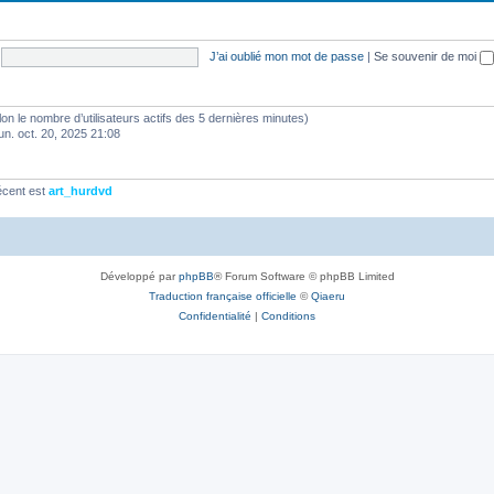
J’ai oublié mon mot de passe
|
Se souvenir de moi
(selon le nombre d’utilisateurs actifs des 5 dernières minutes)
lun. oct. 20, 2025 21:08
écent est
art_hurdvd
Développé par
phpBB
® Forum Software © phpBB Limited
Traduction française officielle
©
Qiaeru
Confidentialité
|
Conditions