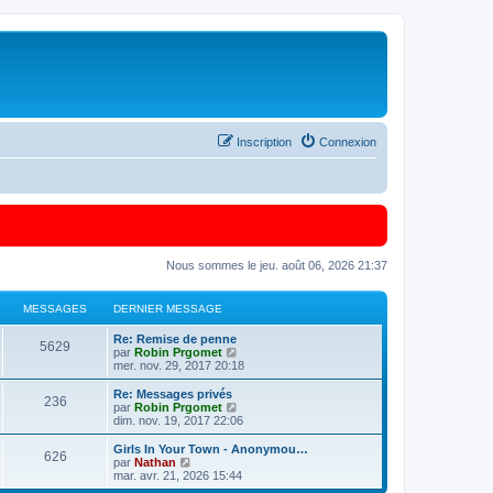
Inscription
Connexion
Nous sommes le jeu. août 06, 2026 21:37
MESSAGES
DERNIER MESSAGE
Re: Remise de penne
5629
C
par
Robin Prgomet
o
mer. nov. 29, 2017 20:18
n
s
Re: Messages privés
236
u
C
par
Robin Prgomet
l
o
dim. nov. 19, 2017 22:06
t
n
e
s
Girls In Your Town - Anonymou…
626
r
u
C
par
Nathan
l
l
o
mar. avr. 21, 2026 15:44
e
t
n