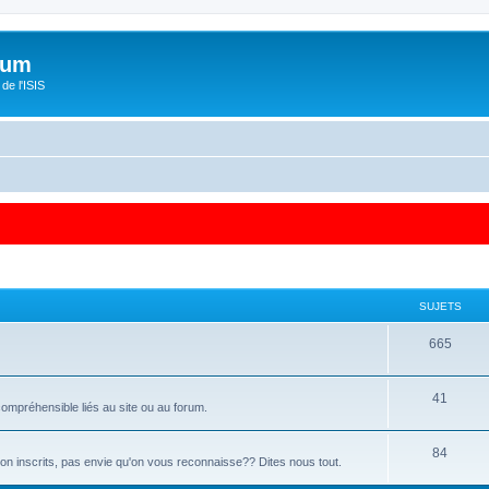
orum
de l'ISIS
SUJETS
665
41
ompréhensible liés au site ou au forum.
84
 non inscrits, pas envie qu'on vous reconnaisse?? Dites nous tout.