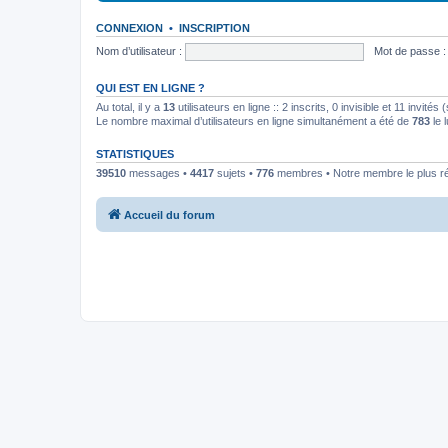
CONNEXION
•
INSCRIPTION
Nom d’utilisateur :
Mot de passe :
QUI EST EN LIGNE ?
Au total, il y a
13
utilisateurs en ligne :: 2 inscrits, 0 invisible et 11 invit
Le nombre maximal d’utilisateurs en ligne simultanément a été de
783
le 
STATISTIQUES
39510
messages •
4417
sujets •
776
membres • Notre membre le plus r
Accueil du forum