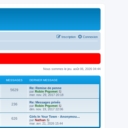
Inscription
Connexion
Nous sommes le jeu. août 06, 2026 04:44
MESSAGES
DERNIER MESSAGE
Re: Remise de penne
5629
C
par
Robin Prgomet
o
mer. nov. 29, 2017 20:18
n
s
Re: Messages privés
236
u
C
par
Robin Prgomet
l
o
dim. nov. 19, 2017 22:06
t
n
e
s
Girls In Your Town - Anonymou…
626
r
u
C
par
Nathan
l
l
o
mar. avr. 21, 2026 15:44
e
t
n