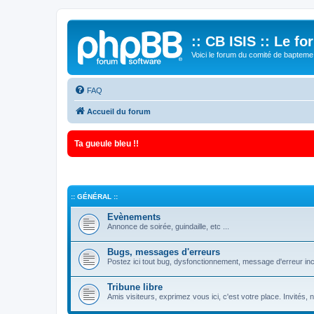
:: CB ISIS :: Le f
Voici le forum du comité de bapteme 
FAQ
Accueil du forum
Ta gueule bleu !!
:: GÉNÉRAL ::
Evènements
Annonce de soirée, guindaille, etc ...
Bugs, messages d'erreurs
Postez ici tout bug, dysfonctionnement, message d'erreur inc
Tribune libre
Amis visiteurs, exprimez vous ici, c'est votre place. Invités,