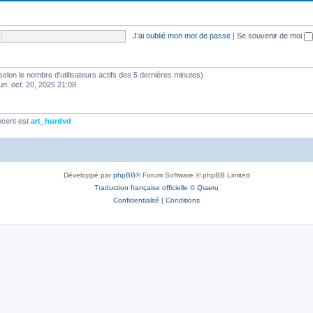
J’ai oublié mon mot de passe
|
Se souvenir de moi
és (selon le nombre d’utilisateurs actifs des 5 dernières minutes)
lun. oct. 20, 2025 21:08
écent est
art_hurdvd
Développé par
phpBB
® Forum Software © phpBB Limited
Traduction française officielle
©
Qiaeru
Confidentialité
|
Conditions