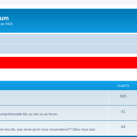
orum
de l'ISIS
SUJETS
665
41
ompréhensible liés au site ou au forum.
84
 non inscrits, pas envie qu'on vous reconnaisse?? Dites nous tout.