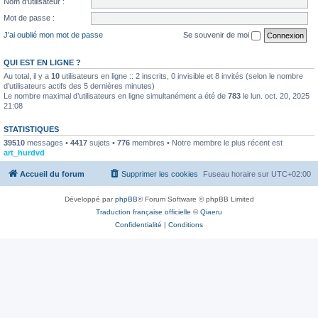
Nom d’utilisateur :
Mot de passe :
J’ai oublié mon mot de passe
Se souvenir de moi
QUI EST EN LIGNE ?
Au total, il y a
10
utilisateurs en ligne :: 2 inscrits, 0 invisible et 8 invités (selon le nombre
d’utilisateurs actifs des 5 dernières minutes)
Le nombre maximal d’utilisateurs en ligne simultanément a été de
783
le lun. oct. 20, 2025
21:08
STATISTIQUES
39510
messages •
4417
sujets •
776
membres • Notre membre le plus récent est
art_hurdvd
Accueil du forum
Supprimer les cookies
Fuseau horaire sur
UTC+02:00
Développé par
phpBB
® Forum Software © phpBB Limited
Traduction française officielle
©
Qiaeru
Confidentialité
|
Conditions