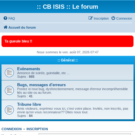
:: CB ISIS :: Le forum
FAQ
Inscription
Connexion
Accueil du forum
Ta gueule bleu !!
Nous sommes le ven. août 07, 2026 07:47
:: Général ::
Evènements
Annonce de soirée, guindaille, etc ...
Sujets :
665
Bugs, messages d'erreurs
Postez ici tout bug, dysfonctionnement, message d'erreur incompréhensible
liés au site ou au forum.
Sujets :
41
Tribune libre
Amis visiteurs, exprimez vous ici, c'est votre place. Invités, non inscrits, pas
envie qu'on vous reconnaisse?? Dites nous tout.
Sujets :
84
CONNEXION
•
INSCRIPTION