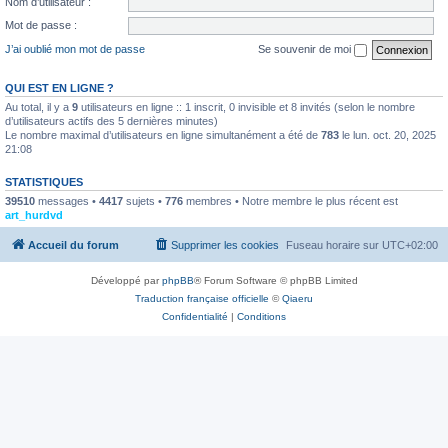
Nom d’utilisateur :
Mot de passe :
J’ai oublié mon mot de passe
Se souvenir de moi
QUI EST EN LIGNE ?
Au total, il y a
9
utilisateurs en ligne :: 1 inscrit, 0 invisible et 8 invités (selon le nombre
d’utilisateurs actifs des 5 dernières minutes)
Le nombre maximal d’utilisateurs en ligne simultanément a été de
783
le lun. oct. 20, 2025
21:08
STATISTIQUES
39510
messages •
4417
sujets •
776
membres • Notre membre le plus récent est
art_hurdvd
Accueil du forum
Supprimer les cookies
Fuseau horaire sur
UTC+02:00
Développé par
phpBB
® Forum Software © phpBB Limited
Traduction française officielle
©
Qiaeru
Confidentialité
|
Conditions