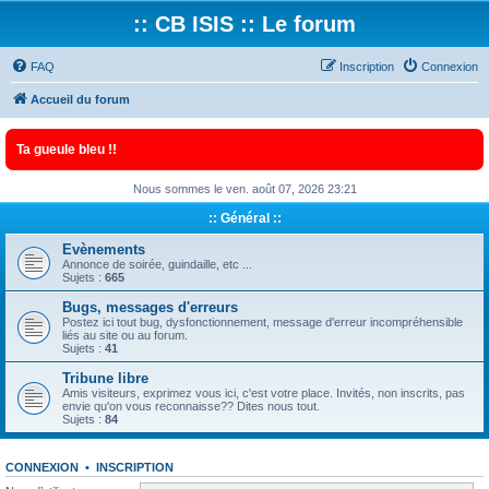
:: CB ISIS :: Le forum
FAQ
Inscription
Connexion
Accueil du forum
Ta gueule bleu !!
Nous sommes le ven. août 07, 2026 23:21
:: Général ::
Evènements
Annonce de soirée, guindaille, etc ...
Sujets :
665
Bugs, messages d'erreurs
Postez ici tout bug, dysfonctionnement, message d'erreur incompréhensible
liés au site ou au forum.
Sujets :
41
Tribune libre
Amis visiteurs, exprimez vous ici, c'est votre place. Invités, non inscrits, pas
envie qu'on vous reconnaisse?? Dites nous tout.
Sujets :
84
CONNEXION
•
INSCRIPTION