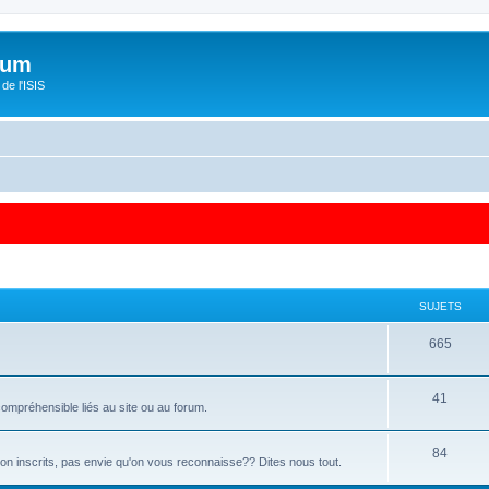
orum
de l'ISIS
SUJETS
665
41
ompréhensible liés au site ou au forum.
84
 non inscrits, pas envie qu'on vous reconnaisse?? Dites nous tout.