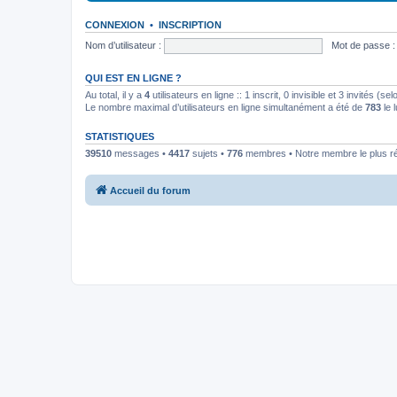
CONNEXION
•
INSCRIPTION
Nom d’utilisateur :
Mot de passe :
QUI EST EN LIGNE ?
Au total, il y a
4
utilisateurs en ligne :: 1 inscrit, 0 invisible et 3 invités (
Le nombre maximal d’utilisateurs en ligne simultanément a été de
783
le 
STATISTIQUES
39510
messages •
4417
sujets •
776
membres • Notre membre le plus r
Accueil du forum