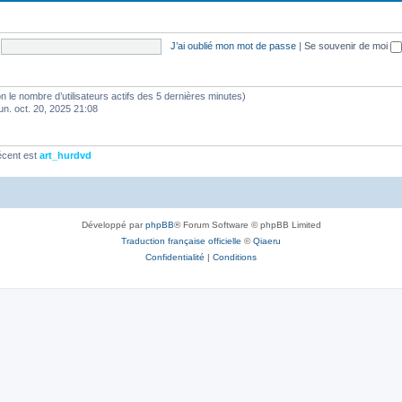
J’ai oublié mon mot de passe
|
Se souvenir de moi
selon le nombre d’utilisateurs actifs des 5 dernières minutes)
lun. oct. 20, 2025 21:08
écent est
art_hurdvd
Développé par
phpBB
® Forum Software © phpBB Limited
Traduction française officielle
©
Qiaeru
Confidentialité
|
Conditions