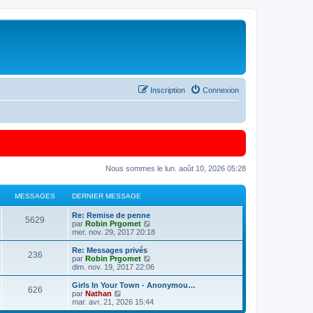
Inscription
Connexion
Nous sommes le lun. août 10, 2026 05:28
MESSAGES
DERNIER MESSAGE
Re: Remise de penne
5629
C
par
Robin Prgomet
o
mer. nov. 29, 2017 20:18
n
s
Re: Messages privés
236
u
C
par
Robin Prgomet
l
o
dim. nov. 19, 2017 22:06
t
n
e
s
Girls In Your Town - Anonymou…
626
r
u
C
par
Nathan
l
l
o
mar. avr. 21, 2026 15:44
e
t
n