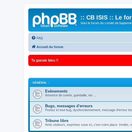
:: CB ISIS :: Le f
Voici le forum du comité de bapteme 
FAQ
Accueil du forum
Ta gueule bleu !!
:: GÉNÉRAL ::
Evènements
Annonce de soirée, guindaille, etc ...
Bugs, messages d'erreurs
Postez ici tout bug, dysfonctionnement, message d'erreur inc
Tribune libre
Amis visiteurs, exprimez vous ici, c'est votre place. Invités,