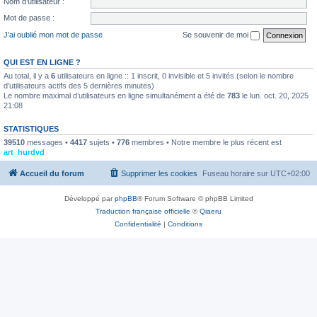
Nom d’utilisateur :
Mot de passe :
J’ai oublié mon mot de passe
Se souvenir de moi
QUI EST EN LIGNE ?
Au total, il y a
6
utilisateurs en ligne :: 1 inscrit, 0 invisible et 5 invités (selon le nombre
d’utilisateurs actifs des 5 dernières minutes)
Le nombre maximal d’utilisateurs en ligne simultanément a été de
783
le lun. oct. 20, 2025
21:08
STATISTIQUES
39510
messages •
4417
sujets •
776
membres • Notre membre le plus récent est
art_hurdvd
Accueil du forum
Supprimer les cookies
Fuseau horaire sur
UTC+02:00
Développé par
phpBB
® Forum Software © phpBB Limited
Traduction française officielle
©
Qiaeru
Confidentialité
|
Conditions