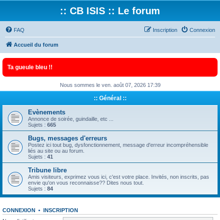
:: CB ISIS :: Le forum
FAQ
Inscription
Connexion
Accueil du forum
Ta gueule bleu !!
Nous sommes le ven. août 07, 2026 17:39
:: Général ::
Evènements
Annonce de soirée, guindaille, etc ...
Sujets :
665
Bugs, messages d'erreurs
Postez ici tout bug, dysfonctionnement, message d'erreur incompréhensible
liés au site ou au forum.
Sujets :
41
Tribune libre
Amis visiteurs, exprimez vous ici, c'est votre place. Invités, non inscrits, pas
envie qu'on vous reconnaisse?? Dites nous tout.
Sujets :
84
CONNEXION
•
INSCRIPTION