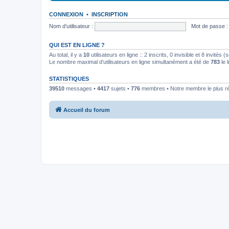
CONNEXION
•
INSCRIPTION
Nom d’utilisateur :
Mot de passe :
QUI EST EN LIGNE ?
Au total, il y a
10
utilisateurs en ligne :: 2 inscrits, 0 invisible et 8 invités
Le nombre maximal d’utilisateurs en ligne simultanément a été de
783
le 
STATISTIQUES
39510
messages •
4417
sujets •
776
membres • Notre membre le plus r
Accueil du forum