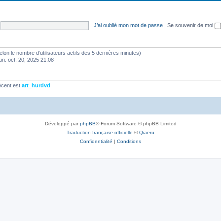
J’ai oublié mon mot de passe
|
Se souvenir de moi
 (selon le nombre d’utilisateurs actifs des 5 dernières minutes)
lun. oct. 20, 2025 21:08
écent est
art_hurdvd
Développé par
phpBB
® Forum Software © phpBB Limited
Traduction française officielle
©
Qiaeru
Confidentialité
|
Conditions