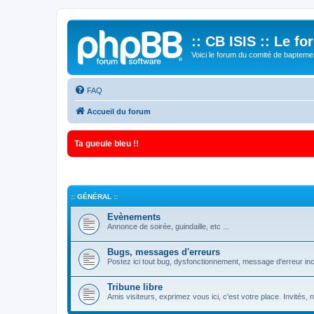
:: CB ISIS :: Le f
Voici le forum du comité de bapteme 
FAQ
Accueil du forum
Ta gueule bleu !!
:: GÉNÉRAL ::
Evènements
Annonce de soirée, guindaille, etc ...
Bugs, messages d'erreurs
Postez ici tout bug, dysfonctionnement, message d'erreur inc
Tribune libre
Amis visiteurs, exprimez vous ici, c'est votre place. Invités,