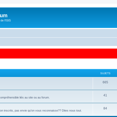
orum
de l'ISIS
SUJETS
665
41
ompréhensible liés au site ou au forum.
84
 non inscrits, pas envie qu'on vous reconnaisse?? Dites nous tout.