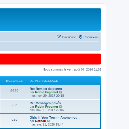
Inscription
Connexion
Nous sommes le ven. août 07, 2026 11:51
MESSAGES
DERNIER MESSAGE
Re: Remise de penne
5629
C
par
Robin Prgomet
o
mer. nov. 29, 2017 20:18
n
s
Re: Messages privés
236
u
C
par
Robin Prgomet
l
o
dim. nov. 19, 2017 22:06
t
n
e
s
Girls In Your Town - Anonymou…
626
r
u
C
par
Nathan
l
l
o
mar. avr. 21, 2026 15:44
e
t
n