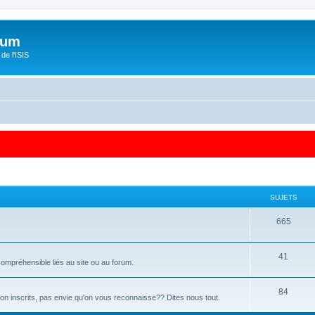
orum
de l'ISIS
SUJETS
665
41
ompréhensible liés au site ou au forum.
84
 non inscrits, pas envie qu'on vous reconnaisse?? Dites nous tout.