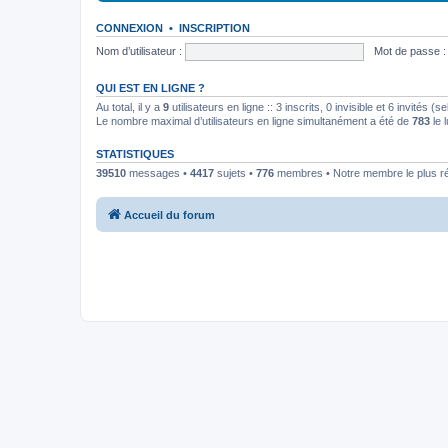
CONNEXION
•
INSCRIPTION
Nom d’utilisateur :
Mot de passe :
QUI EST EN LIGNE ?
Au total, il y a
9
utilisateurs en ligne :: 3 inscrits, 0 invisible et 6 invités 
Le nombre maximal d’utilisateurs en ligne simultanément a été de
783
le 
STATISTIQUES
39510
messages •
4417
sujets •
776
membres • Notre membre le plus r
Accueil du forum