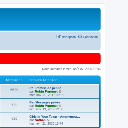
Inscription
Connexion
Nous sommes le ven. août 07, 2026 15:46
MESSAGES
DERNIER MESSAGE
Re: Remise de penne
5629
C
par
Robin Prgomet
o
mer. nov. 29, 2017 20:18
n
s
Re: Messages privés
236
u
C
par
Robin Prgomet
l
o
dim. nov. 19, 2017 22:06
t
n
e
s
Girls In Your Town - Anonymou…
626
r
u
C
par
Nathan
l
l
o
mar. avr. 21, 2026 15:44
e
t
n