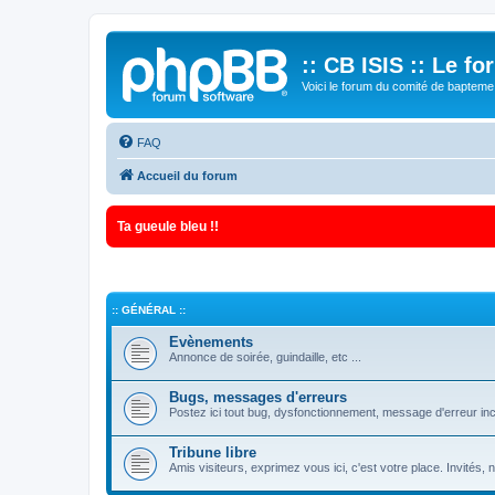
:: CB ISIS :: Le f
Voici le forum du comité de bapteme 
FAQ
Accueil du forum
Ta gueule bleu !!
:: GÉNÉRAL ::
Evènements
Annonce de soirée, guindaille, etc ...
Bugs, messages d'erreurs
Postez ici tout bug, dysfonctionnement, message d'erreur inc
Tribune libre
Amis visiteurs, exprimez vous ici, c'est votre place. Invités,