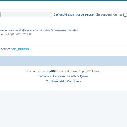
J’ai oublié mon mot de passe
|
Se souvenir de moi
(selon le nombre d’utilisateurs actifs des 5 dernières minutes)
lun. oct. 20, 2025 21:08
écent est
art_hurdvd
Développé par
phpBB
® Forum Software © phpBB Limited
Traduction française officielle
©
Qiaeru
Confidentialité
|
Conditions