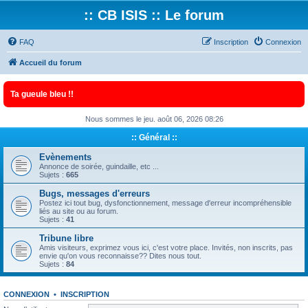
:: CB ISIS :: Le forum
FAQ
Inscription
Connexion
Accueil du forum
Ta gueule bleu !!
Nous sommes le jeu. août 06, 2026 08:26
:: Général ::
Evènements
Annonce de soirée, guindaille, etc ...
Sujets :
665
Bugs, messages d'erreurs
Postez ici tout bug, dysfonctionnement, message d'erreur incompréhensible
liés au site ou au forum.
Sujets :
41
Tribune libre
Amis visiteurs, exprimez vous ici, c'est votre place. Invités, non inscrits, pas
envie qu'on vous reconnaisse?? Dites nous tout.
Sujets :
84
CONNEXION
•
INSCRIPTION