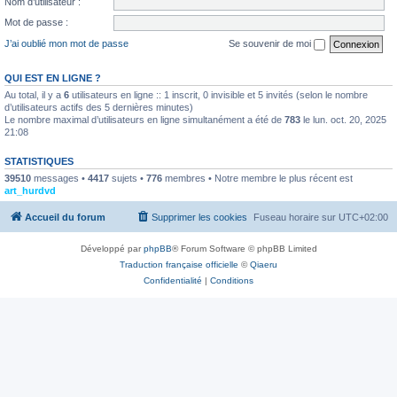
Nom d’utilisateur :
Mot de passe :
J’ai oublié mon mot de passe
Se souvenir de moi
QUI EST EN LIGNE ?
Au total, il y a
6
utilisateurs en ligne :: 1 inscrit, 0 invisible et 5 invités (selon le nombre
d’utilisateurs actifs des 5 dernières minutes)
Le nombre maximal d’utilisateurs en ligne simultanément a été de
783
le lun. oct. 20, 2025
21:08
STATISTIQUES
39510
messages •
4417
sujets •
776
membres • Notre membre le plus récent est
art_hurdvd
Accueil du forum
Supprimer les cookies
Fuseau horaire sur
UTC+02:00
Développé par
phpBB
® Forum Software © phpBB Limited
Traduction française officielle
©
Qiaeru
Confidentialité
|
Conditions