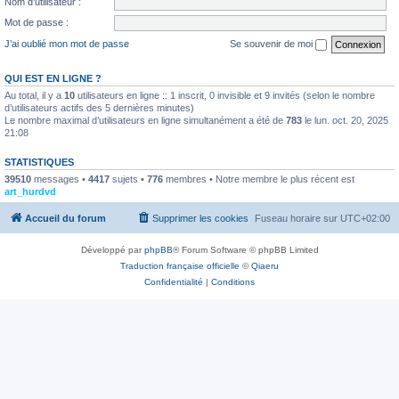
Nom d’utilisateur :
Mot de passe :
J’ai oublié mon mot de passe
Se souvenir de moi
QUI EST EN LIGNE ?
Au total, il y a
10
utilisateurs en ligne :: 1 inscrit, 0 invisible et 9 invités (selon le nombre
d’utilisateurs actifs des 5 dernières minutes)
Le nombre maximal d’utilisateurs en ligne simultanément a été de
783
le lun. oct. 20, 2025
21:08
STATISTIQUES
39510
messages •
4417
sujets •
776
membres • Notre membre le plus récent est
art_hurdvd
Accueil du forum
Supprimer les cookies
Fuseau horaire sur
UTC+02:00
Développé par
phpBB
® Forum Software © phpBB Limited
Traduction française officielle
©
Qiaeru
Confidentialité
|
Conditions