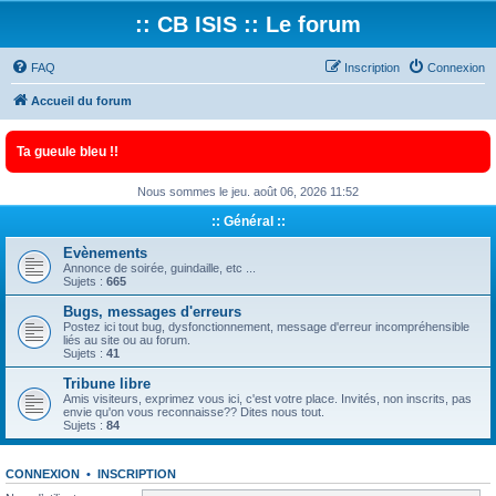
:: CB ISIS :: Le forum
FAQ
Inscription
Connexion
Accueil du forum
Ta gueule bleu !!
Nous sommes le jeu. août 06, 2026 11:52
:: Général ::
Evènements
Annonce de soirée, guindaille, etc ...
Sujets :
665
Bugs, messages d'erreurs
Postez ici tout bug, dysfonctionnement, message d'erreur incompréhensible
liés au site ou au forum.
Sujets :
41
Tribune libre
Amis visiteurs, exprimez vous ici, c'est votre place. Invités, non inscrits, pas
envie qu'on vous reconnaisse?? Dites nous tout.
Sujets :
84
CONNEXION
•
INSCRIPTION