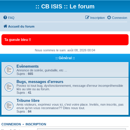
:: CB ISIS :: Le forum
FAQ
Inscription
Connexion
Accueil du forum
Ta gueule bleu !!
Nous sommes le sam. août 08, 2026 00:04
:: Général ::
Evènements
Annonce de soirée, guindaille, etc ...
Sujets :
665
Bugs, messages d'erreurs
Postez ici tout bug, dysfonctionnement, message d'erreur incompréhensible
liés au site ou au forum.
Sujets :
41
Tribune libre
Amis visiteurs, exprimez vous ici, c'est votre place. Invités, non inscrits, pas
envie qu'on vous reconnaisse?? Dites nous tout.
Sujets :
84
CONNEXION
•
INSCRIPTION