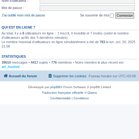
Nom d’utilisateur :
Mot de passe :
J’ai oublié mon mot de passe
Se souvenir de moi
QUI EST EN LIGNE ?
Au total, il y a
8
utilisateurs en ligne :: 1 inscrit, 0 invisible et 7 invités (selon le nombre
d’utilisateurs actifs des 5 dernières minutes)
Le nombre maximal d’utilisateurs en ligne simultanément a été de
783
le lun. oct. 20, 2025
21:08
STATISTIQUES
39510
messages •
4417
sujets •
776
membres • Notre membre le plus récent est
art_hurdvd
Accueil du forum
Supprimer les cookies
Fuseau horaire sur
UTC+02:00
Développé par
phpBB
® Forum Software © phpBB Limited
Traduction française officielle
©
Qiaeru
Confidentialité
|
Conditions