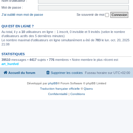
Nom d’utilisateur :
Mot de passe :
J’ai oublié mon mot de passe
Se souvenir de moi
QUI EST EN LIGNE ?
Au total, il y a
10
utilisateurs en ligne :: 1 inscrit, 0 invisible et 9 invités (selon le nombre
d’utilisateurs actifs des 5 dernières minutes)
Le nombre maximal d’utilisateurs en ligne simultanément a été de
783
le lun. oct. 20, 2025
21:08
STATISTIQUES
39510
messages •
4417
sujets •
776
membres • Notre membre le plus récent est
art_hurdvd
Accueil du forum
Supprimer les cookies
Fuseau horaire sur
UTC+02:00
Développé par
phpBB
® Forum Software © phpBB Limited
Traduction française officielle
©
Qiaeru
Confidentialité
|
Conditions