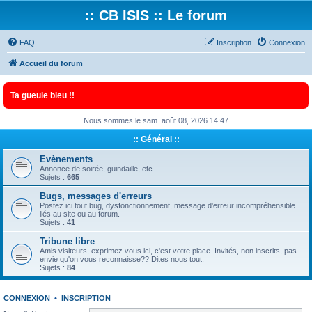
:: CB ISIS :: Le forum
FAQ
Inscription
Connexion
Accueil du forum
Ta gueule bleu !!
Nous sommes le sam. août 08, 2026 14:47
:: Général ::
Evènements
Annonce de soirée, guindaille, etc ...
Sujets :
665
Bugs, messages d'erreurs
Postez ici tout bug, dysfonctionnement, message d'erreur incompréhensible
liés au site ou au forum.
Sujets :
41
Tribune libre
Amis visiteurs, exprimez vous ici, c'est votre place. Invités, non inscrits, pas
envie qu'on vous reconnaisse?? Dites nous tout.
Sujets :
84
CONNEXION
•
INSCRIPTION