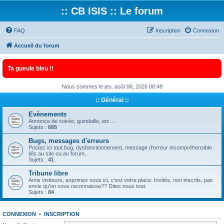
:: CB ISIS :: Le forum
FAQ
Inscription
Connexion
Accueil du forum
Ta gueule bleu !!
Nous sommes le jeu. août 06, 2026 06:48
:: Général ::
Evènements
Annonce de soirée, guindaille, etc ...
Sujets :
665
Bugs, messages d'erreurs
Postez ici tout bug, dysfonctionnement, message d'erreur incompréhensible
liés au site ou au forum.
Sujets :
41
Tribune libre
Amis visiteurs, exprimez vous ici, c'est votre place. Invités, non inscrits, pas
envie qu'on vous reconnaisse?? Dites nous tout.
Sujets :
84
CONNEXION
•
INSCRIPTION