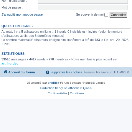
Nom d’utilisateur :
Mot de passe :
J’ai oublié mon mot de passe
Se souvenir de moi
QUI EST EN LIGNE ?
Au total, il y a
5
utilisateurs en ligne :: 1 inscrit, 0 invisible et 4 invités (selon le nombre
d’utilisateurs actifs des 5 dernières minutes)
Le nombre maximal d’utilisateurs en ligne simultanément a été de
783
le lun. oct. 20, 2025
21:08
STATISTIQUES
39510
messages •
4417
sujets •
776
membres • Notre membre le plus récent est
art_hurdvd
Accueil du forum
Supprimer les cookies
Fuseau horaire sur
UTC+02:00
Développé par
phpBB
® Forum Software © phpBB Limited
Traduction française officielle
©
Qiaeru
Confidentialité
|
Conditions