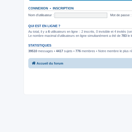
CONNEXION
•
INSCRIPTION
Nom d’utilisateur :
Mot de passe :
QUI EST EN LIGNE ?
Au total, il y a
6
utilisateurs en ligne :: 2 inscrits, 0 invisible et 4 invités 
Le nombre maximal d’utilisateurs en ligne simultanément a été de
783
le 
STATISTIQUES
39510
messages •
4417
sujets •
776
membres • Notre membre le plus r
Accueil du forum