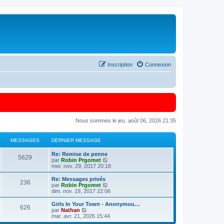
Inscription
Connexion
Nous sommes le jeu. août 06, 2026 21:35
MESSAGES
DERNIER MESSAGE
Re: Remise de penne
5629
C
par
Robin Prgomet
o
mer. nov. 29, 2017 20:18
n
s
Re: Messages privés
236
u
C
par
Robin Prgomet
l
o
dim. nov. 19, 2017 22:06
t
n
e
s
Girls In Your Town - Anonymou…
626
r
u
C
par
Nathan
l
l
o
mar. avr. 21, 2026 15:44
e
t
n