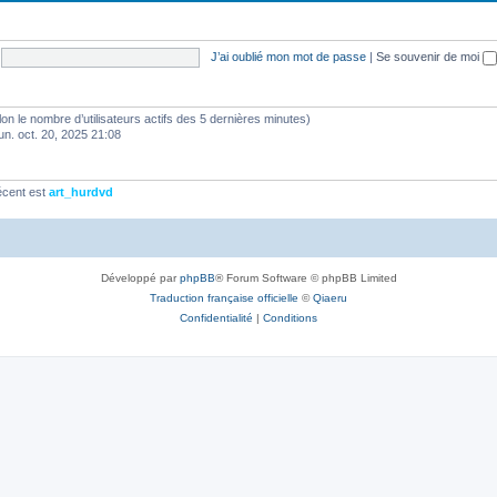
J’ai oublié mon mot de passe
|
Se souvenir de moi
(selon le nombre d’utilisateurs actifs des 5 dernières minutes)
lun. oct. 20, 2025 21:08
écent est
art_hurdvd
Développé par
phpBB
® Forum Software © phpBB Limited
Traduction française officielle
©
Qiaeru
Confidentialité
|
Conditions