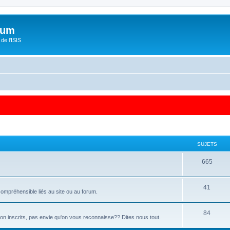
orum
de l'ISIS
SUJETS
665
41
ompréhensible liés au site ou au forum.
84
 non inscrits, pas envie qu'on vous reconnaisse?? Dites nous tout.