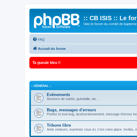
:: CB ISIS :: Le f
Voici le forum du comité de bapteme 
FAQ
Accueil du forum
Ta gueule bleu !!
:: GÉNÉRAL ::
Evènements
Annonce de soirée, guindaille, etc ...
Bugs, messages d'erreurs
Postez ici tout bug, dysfonctionnement, message d'erreur inc
Tribune libre
Amis visiteurs, exprimez vous ici, c'est votre place. Invités,