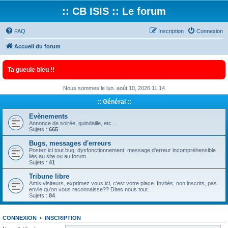
:: CB ISIS :: Le forum
FAQ
Inscription
Connexion
Accueil du forum
Ta gueule bleu !!
Nous sommes le lun. août 10, 2026 11:14
:: Général ::
Evènements
Annonce de soirée, guindaille, etc ...
Sujets :
665
Bugs, messages d'erreurs
Postez ici tout bug, dysfonctionnement, message d'erreur incompréhensible
liés au site ou au forum.
Sujets :
41
Tribune libre
Amis visiteurs, exprimez vous ici, c'est votre place. Invités, non inscrits, pas
envie qu'on vous reconnaisse?? Dites nous tout.
Sujets :
84
CONNEXION
•
INSCRIPTION