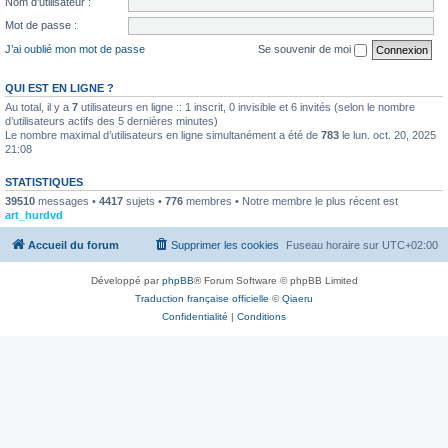
Nom d’utilisateur :
Mot de passe :
J’ai oublié mon mot de passe
Se souvenir de moi
QUI EST EN LIGNE ?
Au total, il y a
7
utilisateurs en ligne :: 1 inscrit, 0 invisible et 6 invités (selon le nombre
d’utilisateurs actifs des 5 dernières minutes)
Le nombre maximal d’utilisateurs en ligne simultanément a été de
783
le lun. oct. 20, 2025
21:08
STATISTIQUES
39510
messages •
4417
sujets •
776
membres • Notre membre le plus récent est
art_hurdvd
Accueil du forum
Supprimer les cookies
Fuseau horaire sur
UTC+02:00
Développé par
phpBB
® Forum Software © phpBB Limited
Traduction française officielle
©
Qiaeru
Confidentialité
|
Conditions