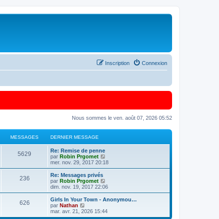
Inscription
Connexion
Nous sommes le ven. août 07, 2026 05:52
MESSAGES
DERNIER MESSAGE
Re: Remise de penne
5629
C
par
Robin Prgomet
o
mer. nov. 29, 2017 20:18
n
s
Re: Messages privés
236
u
C
par
Robin Prgomet
l
o
dim. nov. 19, 2017 22:06
t
n
e
s
Girls In Your Town - Anonymou…
626
r
u
C
par
Nathan
l
l
o
mar. avr. 21, 2026 15:44
e
t
n