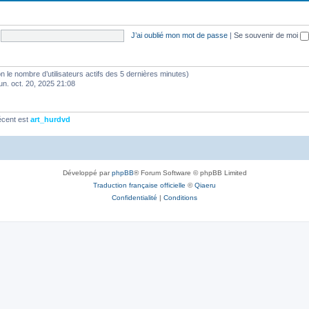
J’ai oublié mon mot de passe
|
Se souvenir de moi
selon le nombre d’utilisateurs actifs des 5 dernières minutes)
lun. oct. 20, 2025 21:08
écent est
art_hurdvd
Développé par
phpBB
® Forum Software © phpBB Limited
Traduction française officielle
©
Qiaeru
Confidentialité
|
Conditions