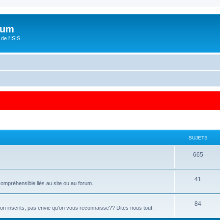
orum
de l'ISIS
SUJETS
665
41
ompréhensible liés au site ou au forum.
84
 non inscrits, pas envie qu'on vous reconnaisse?? Dites nous tout.