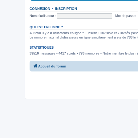
CONNEXION
•
INSCRIPTION
Nom d’utilisateur :
Mot de passe :
QUI EST EN LIGNE ?
Au total, il y a
8
utilisateurs en ligne :: 1 inscrit, 0 invisible et 7 invités (
Le nombre maximal d’utilisateurs en ligne simultanément a été de
783
le 
STATISTIQUES
39510
messages •
4417
sujets •
776
membres • Notre membre le plus r
Accueil du forum