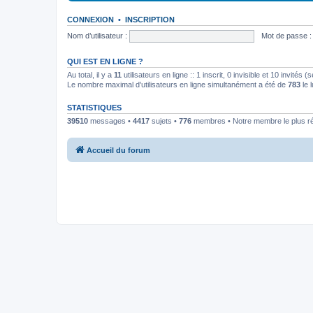
CONNEXION
•
INSCRIPTION
Nom d’utilisateur :
Mot de passe :
QUI EST EN LIGNE ?
Au total, il y a
11
utilisateurs en ligne :: 1 inscrit, 0 invisible et 10 invités
Le nombre maximal d’utilisateurs en ligne simultanément a été de
783
le 
STATISTIQUES
39510
messages •
4417
sujets •
776
membres • Notre membre le plus r
Accueil du forum