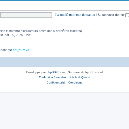
J’ai oublié mon mot de passe
|
Se souvenir de moi
 (selon le nombre d’utilisateurs actifs des 5 dernières minutes)
lun. oct. 20, 2025 21:08
écent est
art_hurdvd
Développé par
phpBB
® Forum Software © phpBB Limited
Traduction française officielle
©
Qiaeru
Confidentialité
|
Conditions