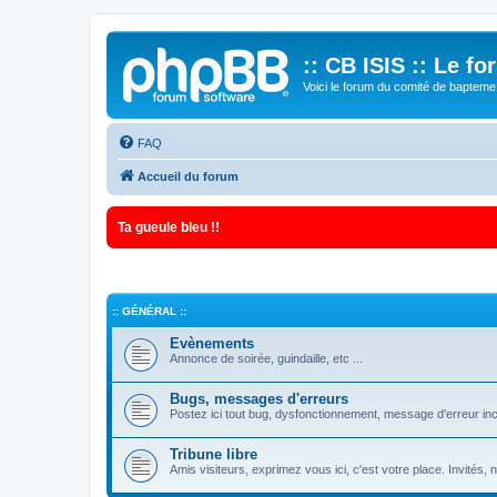
:: CB ISIS :: Le f
Voici le forum du comité de bapteme 
FAQ
Accueil du forum
Ta gueule bleu !!
:: GÉNÉRAL ::
Evènements
Annonce de soirée, guindaille, etc ...
Bugs, messages d'erreurs
Postez ici tout bug, dysfonctionnement, message d'erreur inc
Tribune libre
Amis visiteurs, exprimez vous ici, c'est votre place. Invités,