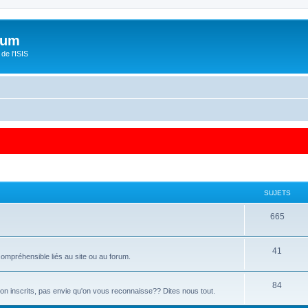
orum
de l'ISIS
SUJETS
665
41
ompréhensible liés au site ou au forum.
84
 non inscrits, pas envie qu'on vous reconnaisse?? Dites nous tout.