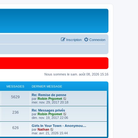
Inscription
Connexion
Nous sommes le sam. août 08, 2026 15:16
MESSAGES
DERNIER MESSAGE
Re: Remise de penne
5629
C
par
Robin Prgomet
o
mer. nov. 29, 2017 20:18
n
s
Re: Messages privés
236
u
C
par
Robin Prgomet
l
o
dim. nov. 19, 2017 22:06
t
n
e
s
Girls In Your Town - Anonymou…
626
r
u
C
par
Nathan
l
l
o
mar. avr. 21, 2026 15:44
e
t
n