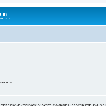
orum
de l'ISIS
tte session
cription est rapide et vous offre de nombreux avantages. Les administrateurs du fo