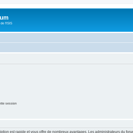
orum
de l'ISIS
tte session
cription est rapide et vous offre de nombreux avantages. Les administrateurs du fo