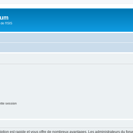
orum
de l'ISIS
tte session
cription est rapide et vous offre de nombreux avantages. Les administrateurs du fo