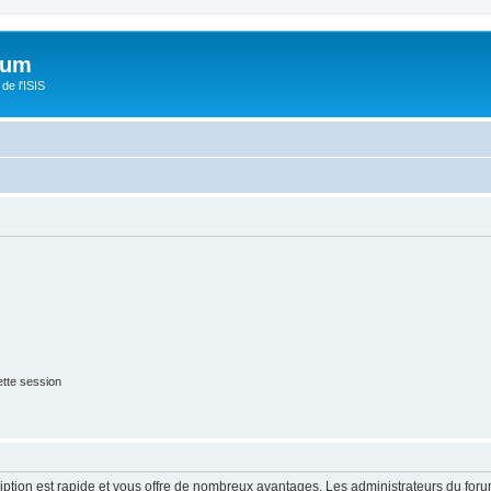
orum
de l'ISIS
tte session
cription est rapide et vous offre de nombreux avantages. Les administrateurs du fo