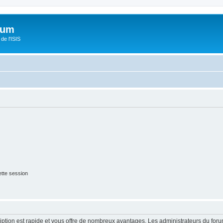
orum
de l'ISIS
tte session
cription est rapide et vous offre de nombreux avantages. Les administrateurs du fo